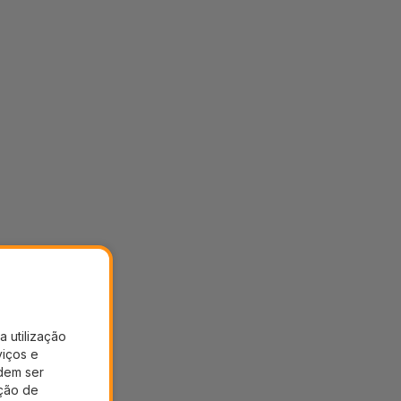
a utilização
viços e
dem ser
ação de