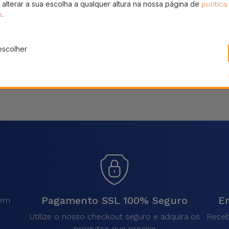
 alterar a sua escolha a qualquer altura na nossa página de
política
Partilhar
.
e
escolher
Pagamento SSL 100% Seguro
En
sem
.
Utilize o nosso checkout seguro e adquira os
Receb
produtos que precisa