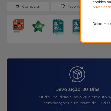
cookies ou
Comparar
Favoritos
privacidad
Deixe-me 
Devolução 30 Dias
Mudou de ideias? Devolva o produto 
complicações num prazo de 30 dias