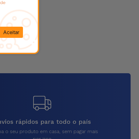
 de
Aceitar
vios rápidos para todo o país
a o seu produto em casa, sem pagar mais
por isso