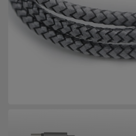
Bicicleta
Acessórios
de
Computador
Acessórios
iPad e
Tablet
Kids
Ver
tudo