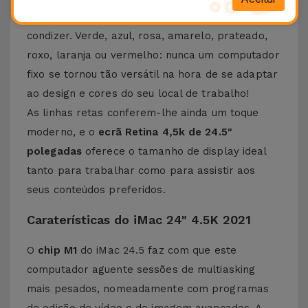
cores vibrantes
, com teclados e ratos a
condizer. Verde, azul, rosa, amarelo, prateado,
roxo, laranja ou vermelho: nunca um computador
fixo se tornou tão versátil na hora de se adaptar
ao design e cores do seu local de trabalho!
As linhas retas conferem-lhe ainda um toque
moderno, e o
ecrã Retina 4,5k de 24.5"
polegadas
oferece o tamanho de display ideal
tanto para trabalhar como para assistir aos
seus conteúdos preferidos.
Caraterísticas do iMac 24" 4.5K 2021
O
chip M1
do iMac 24.5 faz com que este
computador aguente sessões de multiasking
mais pesados, nomeadamente com programas