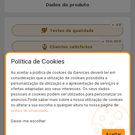
Dados do produto
+ 40
Testes de qualidade
+ 100.000
Clientes satisfeitos
36 Meses
Política de Cookies
Garantia Duradoura
Ao aceitar a política de cookies da iServices deverá ter em
24H
consideração que a utilização de cookies possibilita a
Entrega Grátis
personalização da utilização e a apresentação de serviços e
ofertas adaptadas aos seus interesses. Os seus dados
Conheça o iMac 24" 4.5K 2021
pessoais e cookies podem ser utilizados para personalizar os
anúncios.Pode saber mais sobre a nossa utilização de cookies
ou alterar a sua escolha a qualquer altura na nossa página de
Lançado em 2021, o iMac 24.5 trouxe um conjunto
.
política de privacidade
de upgrades à linha de computadores fixos da
Deixe-me escolher
marca. O primeiro foi, indubitavelmente, o seu
design: o iMac 24.5 de 2021 foi lançado em
7
Aceitar