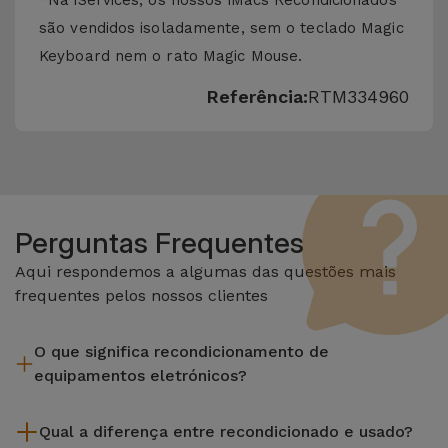
*Na iServices, os nossos iMacs Recondicionados
são vendidos isoladamente, sem o teclado Magic
Keyboard nem o rato Magic Mouse.
Referência:
RTM334960
Perguntas Frequentes
Aqui respondemos a algumas das questões mais
frequentes pelos nossos clientes
O que significa recondicionamento de
equipamentos eletrónicos?
Recondicionar envolve várias etapas como a inspeção,
Qual a diferença entre recondicionado e usado?
limpeza sem esquecer a reparação de algum componente