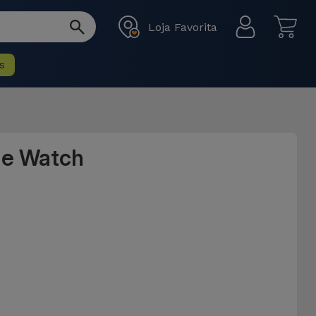
Loja Favorita
s
le Watch