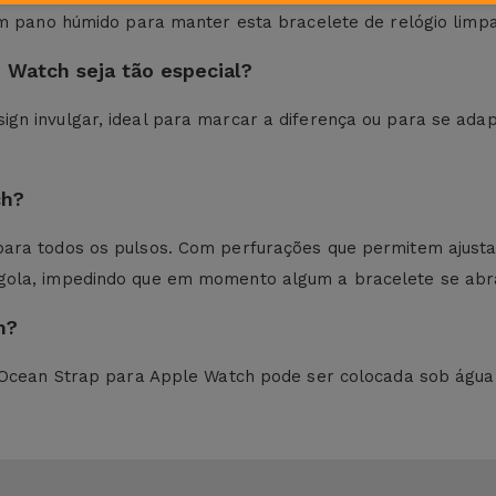
 um pano húmido para manter esta bracelete de relógio lim
 Watch seja tão especial?
gn invulgar, ideal para marcar a diferença ou para se adap
ch?
ara todos os pulsos. Com perfurações que permitem ajusta
gola, impedindo que em momento algum a bracelete se abr
h?
 a Ocean Strap para Apple Watch pode ser colocada sob águ