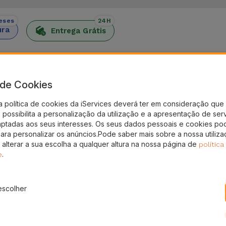
eses
24H
ura
Entrega Grátis
elete desportiva
e Watch com a Ocean Strap, uma bracelete resistente e con
a de Cookies
tch combina design ondulado com silicone resistente. Trata
a política de cookies da iServices deverá ter em consideração que 
m lazer.
possibilita a personalização da utilização e a apresentação de ser
, faz com que esta bracelete desportiva juntamente com o Ap
aptadas aos seus interesses. Os seus dados pessoais e cookies po
para personalizar os anúncios.Pode saber mais sobre a nossa utiliz
ja nos dias mais quentes como também durante uma atividade
 alterar a sua escolha a qualquer altura na nossa página de
política
.
e
 uma fixação firme e estável no pulso, mesmo quando e du
escolher
ida, no ginásio ou em atividades ao ar livre. Os vários po
 aos diferentes tamanhos de pulso sem a criação de pressã
 Apple Watch assume-se como uma opção prática para todos 