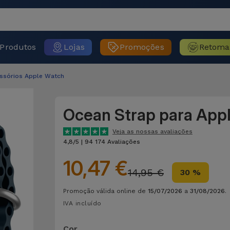
Produtos
Lojas
Promoções
Retoma
essórios Apple Watch
Ocean Strap para App
Veja as nossas avaliações
4,8/5 | 94 174 Avaliações
10,47 €
14,95 €
30 %
Promoção válida online de
15/07/2026
a
31/08/2026
.
IVA incluído
Cor