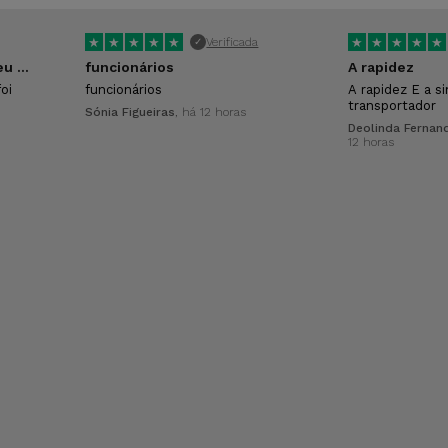
★
★
★
★
★
★
★
★
★
★
Verificada
✓
O funcionário que atendeu foi excelente!
funcionários
A rapidez
oi
funcionários
A rapidez E a s
transportador
Sónia Figueiras
, há 12 horas
Deolinda Fernan
12 horas