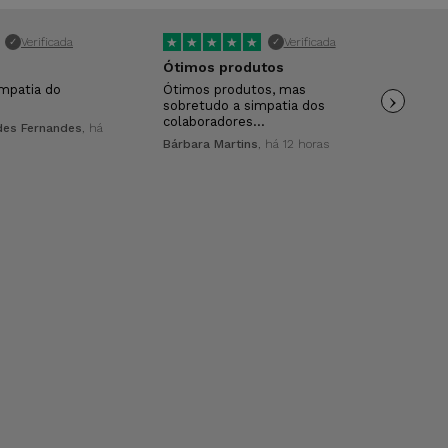
★
★
★
★
★
★
Verificada
Verificada
✓
✓
Ótimos produtos
Sã
impatia do
Ótimos produtos, mas
›
Um 
sobretudo a simpatia dos
equ
colaboradores…
des Fernandes
, há
Tan
Bárbara Martins
, há 12 horas