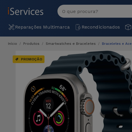
MENU
Ver
tudo
Reparações Multimarca
Recondicionados
Início
Produtos
Smartwatches e Braceletes
Braceletes e Ac
PROMOÇÃO