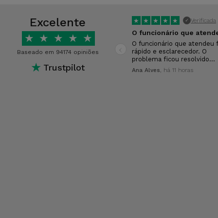
Excelente
★
★
★
★
★
Verificada
✓
★
★
★
★
★
‹
O funcionário que atendeu f
rápido e esclarecedor. O
Baseado em 94174 opiniões
problema ficou resolvido…
★
Trustpilot
Ana Alves
, há 11 horas