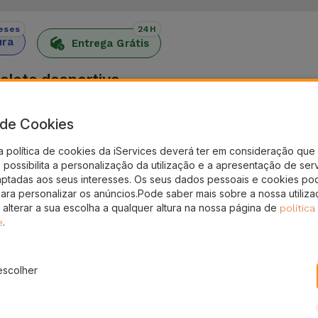
eses
24H
ura
Entrega Grátis
elete desportiva
e Watch com a Ocean Strap, uma bracelete resistente e con
a de Cookies
tch combina design ondulado com silicone resistente. Trata
m lazer.
a política de cookies da iServices deverá ter em consideração que 
possibilita a personalização da utilização e a apresentação de ser
, faz com que esta bracelete desportiva juntamente com o Ap
aptadas aos seus interesses. Os seus dados pessoais e cookies po
ja nos dias mais quentes como também durante uma atividade
para personalizar os anúncios.Pode saber mais sobre a nossa utiliz
 alterar a sua escolha a qualquer altura na nossa página de
política
.
e
 uma fixação firme e estável no pulso, mesmo quando e du
escolher
ida, no ginásio ou em atividades ao ar livre. Os vários po
 aos diferentes tamanhos de pulso sem a criação de pressã
 Apple Watch assume-se como uma opção prática para todos 