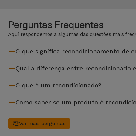
Perguntas Frequentes
Aqui respondemos a algumas das questões mais frequ
O que significa recondicionamento de 
Recondicionar envolve várias etapas como a inspeção, limp
Qual a diferença entre recondicionado 
da Services passam por vários e rigorosos testes de quali
Os recondicionados iServices são cuidadosamente testados e
O que é um recondicionado?
equipamento recondicionado da iServices oferece uma maior f
desempenho.
Um produto Recondicionado trata-se de um equipamento que f
Como saber se um produto é recondici
de leasing ou de renovação de equipamentos empresariais. O
apresentar ligeiras ou nenhumas marcas de uso e por isso 
Um equipamento é Recondicionado quando apresenta um packagi
Antes de chegarem até si, todos os dispositivos Recondicion
Ver mais perguntas
40 parâmetros, nomeadamente no que respeita a todos os seu