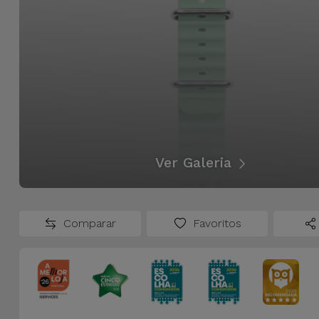
para
Outras
Telemóvel
Marcas
Gadgets
Ver
tudo
Higiene
e Casa
Carteiras,
Ver Galeria
Bolsas e
Malas
Comparar
Favoritos
Localizadores
e Acessórios
Mobilidade,
Auto e