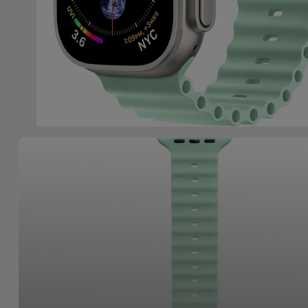
Apple Watch
Adaptadores
Samsung
Recondicionados
Capas e
Xiaomi
Samsung
Películas
Recondicionados
Huawei
Powerbanks
iMac
Recondicionados
Oppo
Carregadores
Consolas
OnePlus
Auriculares
Recondicionadas
e Colunas
Google
Ver
Smartwatches
tudo
Dyson
e Braceletes
TCL
Correntes