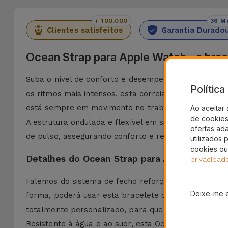
+ 100.000
36 M
Clientes satisfeitos
Garantia Durado
Ocean Strap para Apple Watch - a brac
Suba o nível de conforto e desempenho do seu Appl
Polític
os ritmos mais intensos, esta correia para Apple Wa
está sempre em movimento no trabalho, treino ou e
Ao aceitar 
de cookies 
A estrutura ondulada e flexível em silicone líquido
ofertas ad
de pulso, assegurando conforto e respirabilidade se
utilizados 
cookies ou
Detalhes do Ocean Strap para Apple Watch
privacidad
Falemos do sistema de fecho reforçado que garante
Deixe-me 
forma, poderá usar esta bracelete desportiva em corr
totalmente personalizado, para que assim se adapte
Resistente à água e ao suor, esta Ocean Strap para