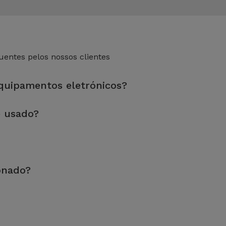
entes pelos nossos clientes
equipamentos eletrónicos?
eza sem esquecer a reparação de algum componente com defeito.
e usado?
dade e desempenho antes de serem colocados à venda.
 preparados por técnicos especializados para assegurar o seu p
iabilidade, garantia de 3 anos e uma excelente relação qualidad
oi pouco ou nada utilizado. Pode ter sido expostos em loja ou 
onado?
s recondicionados da iServices têm os seguintes Estados: Excele
encontram como novos.
ng que não é o original do fabricante, ou, no caso de Estados a
ados da iServices são previamente sujeitos a um rigoroso contro
s componentes, tais como: câmara, som, microfone, botões, ecrã