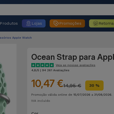
Produtos
Lojas
Promoções
Retoma
essórios Apple Watch
Ocean Strap para App
Veja as nossas avaliações
4,8/5 | 94 261 Avaliações
10,47 €
14,95 €
30 %
Promoção válida online de
15/07/2026
a
31/08/2026
.
IVA incluído
Cor