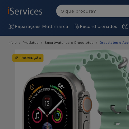
MENU
Ver
tudo
Reparações
Reparações Multimarca
Recondicionados
Multimarca
Início
Produtos
Smartwatches e Braceletes
Braceletes e Ac
Por
Recondicionados
Avaria
PROMOÇÃO
iPhones
Produtos
iPhone
Recondicionados
DJI
Lojas
iPad
MacBooks
Drones
Recondicionados
Macbook
Promoções
Novidades
/ iMac
iPads
Recondicionados
Retomas
Cabos
Watch