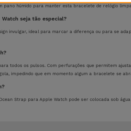
 um pano húmido para manter esta bracelete de relógio lim
 Watch seja tão especial?
gn invulgar, ideal para marcar a diferença ou para se adap
ch?
ara todos os pulsos. Com perfurações que permitem ajusta
gola, impedindo que em momento algum a bracelete se abr
h?
 a Ocean Strap para Apple Watch pode ser colocada sob águ