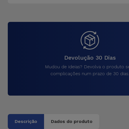
Bicicleta
Acessórios
de
Computador
Acessórios
iPad e
Devolução 30 Dias
Tablet
Mudou de ideias? Devolva o produto 
complicações num prazo de 30 dias
Kids
Ver
tudo
Descrição
Dados do produto