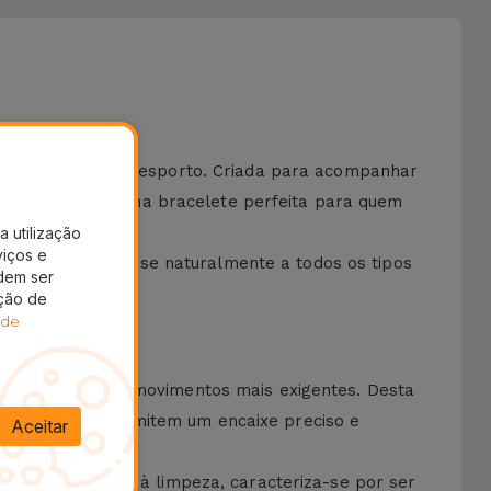
fortável para o desporto. Criada para acompanhar
-se por isso de uma bracelete perfeita para quem
a utilização
viços e
ple Watch adapta-se naturalmente a todos os tipos
dem ser
 física.
ação de
 de
rante acontecem movimentos mais exigentes. Desta
ntos de ajuste permitem um encaixe preciso e
Aceitar
o excessiva.
os dias. Quanto à limpeza, caracteriza-se por ser