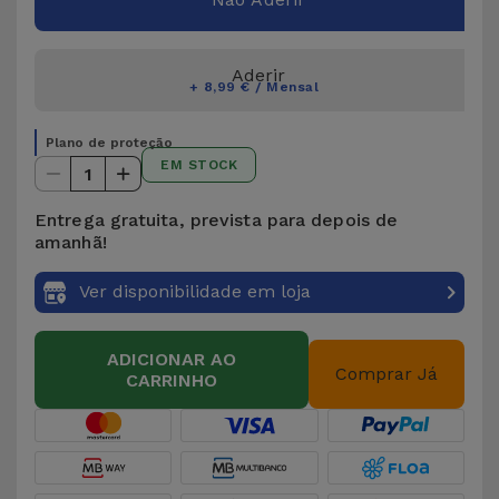
Aderir
+ 8,99 € / Mensal
Plano de proteção
EM STOCK
1
Entrega gratuita, prevista para depois de
amanhã!
Ver disponibilidade em loja
ADICIONAR AO
Comprar Já
CARRINHO