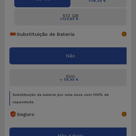
Bicicleta
+58,36 €
512 GB
Acessórios
+123,85 €
de
Computador
Substituição de Bateria
Acessórios
iPad e
Não
Tablet
Sim
Kids
+ 59,95 €
Substituição da bateria por uma nova com 100% de
Ver
capacidade.
tudo
Seguro
Não Aderir