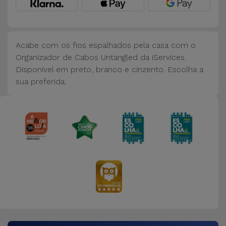
Bicicleta
Acessórios
de
Acabe com os fios espalhados pela casa com o
Computador
Organizador de Cabos Untangled da iServices.
Disponível em preto, branco e cinzento. Escolha a
Acessórios
sua preferida.
iPad e
Tablet
Kids
Ver
tudo