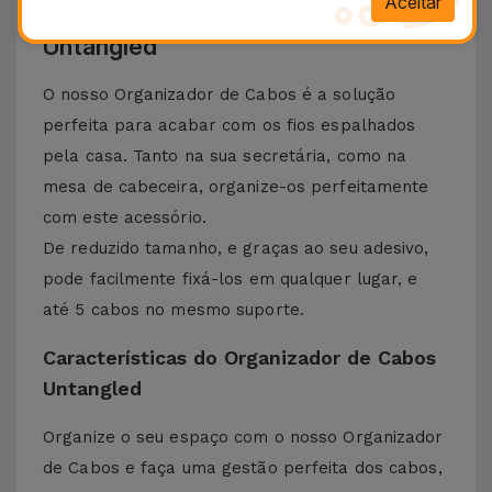
Aceitar
Descubra o Organizador de Cabos
Untangled
O nosso Organizador de Cabos é a solução
perfeita para acabar com os fios espalhados
pela casa. Tanto na sua secretária, como na
mesa de cabeceira, organize-os perfeitamente
com este acessório.
De reduzido tamanho, e graças ao seu adesivo,
pode facilmente fixá-los em qualquer lugar, e
até 5 cabos no mesmo suporte.
Características do Organizador de Cabos
Untangled
Organize o seu espaço com o nosso Organizador
de Cabos e faça uma gestão perfeita dos cabos,