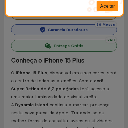
Aceitar
+ 100.000
Clientes satisfeitos
36 Meses
Garantia Duradoura
24H
Entrega Grátis
Conheça o iPhone 15 Plus
O
iPhone 15 Plus
, disponível em cinco cores, será
o centro de todas as atenções. Com o
ecrã
Super Retina de 6,7 polegadas
terá acesso a
uma maior luminosidade de visualização.
A
Dynamic Island
continua a marcar presença
nesta nova gama da Apple. Tratando-se da
melhor forma de consultar avisos ou atividades