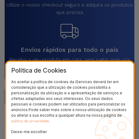
Utilize o nosso checkout seguro e adquira os produtos
que precisa
Envios rápidos para todo o país
Receba o seu produto em casa, sem pagar mais por
isso
Política de Cookies
Ao aceitar a política de cookies da iServices deverá ter em
consideração que a utilização de cookies possibilita a
personalização da utilização e a apresentação de serviços e
Descrição
ofertas adaptadas aos seus interesses. Os seus dados
pessoais e cookies podem ser utilizados para personalizar os
anúncios.Pode saber mais sobre a nossa utilização de cookies
Dados do produto
ou alterar a sua escolha a qualquer altura na nossa página de
.
política de privacidade
Deixe-me escolher
+ 40
Testes de qualidade