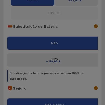
Bicicleta
+97,97 €
Acessórios
512 GB
de
Computador
Substituição de Bateria
Acessórios
iPad e
Não
Tablet
Sim
Kids
+ 59,95 €
Substituição da bateria por uma nova com 100% de
Ver
capacidade.
tudo
Seguro
Não Aderir