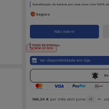
Substituição da bateria por uma nova com 100% d
Seguro
Não Aderir
Plano de proteção
SEM STOCK
Ver disponibilidade em loja
Pr
186,24 €
por mês sem juros
x3
x4
+in