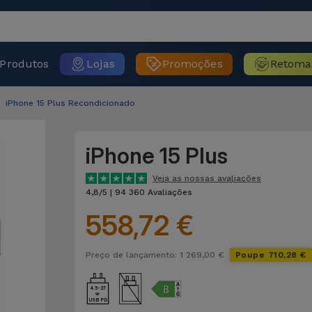
Produtos
Lojas
Promoções
Retoma
iPhone 15 Plus Recondicionado
iPhone 15 Plus
Veja as nossas avaliações
4,8/5 | 94 360 Avaliações
558,72 €
Preço de lançamento: 1 269,00 €
Poupe 710,28 €
4.5-27
USB PD