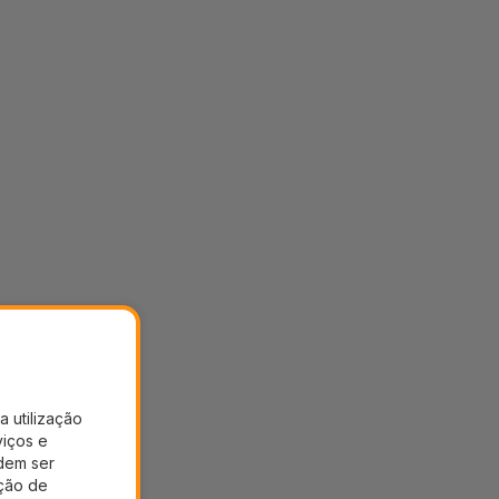
a utilização
viços e
dem ser
ação de