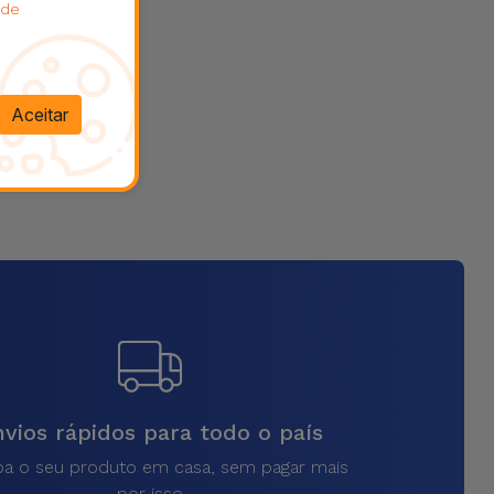
 de
Aceitar
vios rápidos para todo o país
a o seu produto em casa, sem pagar mais
por isso