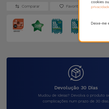
cookies ou
Comparar
Favoritos
privacidad
Deixe-me 
Devolução 30 Dias
Mudou de ideias? Devolva o produto 
complicações num prazo de 30 dias