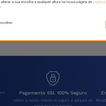
 alterar a sua escolha a qualquer altura na nossa página de
política
Partilhar
.
e
escolher
Pagamento SSL 100% Seguro
En
sem
.
Utilize o nosso checkout seguro e adquira os
Receb
produtos que precisa