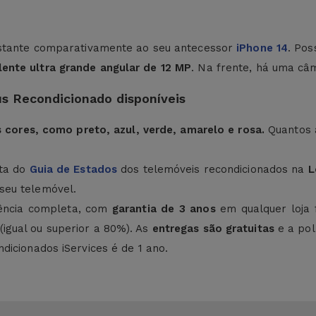
bastante comparativamente ao seu antecessor
iPhone 14
. Po
lente ultra grande angular de 12 MP
. Na frente, há uma câ
us Recondicionado disponíveis
s cores, como preto, azul, verde, amarelo e rosa.
Quantos
nta do
Guia de Estados
dos telemóveis recondicionados na
L
seu telemóvel.
ência completa, com
garantia de 3 anos
em qualquer loja
(igual ou superior a 80%). As
entregas são gratuitas
e a pol
dicionados iServices é de 1 ano.