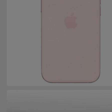
Bicicleta
Acessórios
de
Computador
Acessórios
iPad e
Tablet
Kids
Ver
tudo