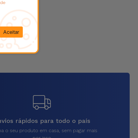
 de
Aceitar
vios rápidos para todo o país
a o seu produto em casa, sem pagar mais
por isso