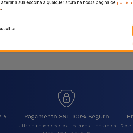
 alterar a sua escolha a qualquer altura na nossa página de
política
Partilhar
.
e
escolher
Pagamento SSL 100% Seguro
En
s e
Utilize o nosso checkout seguro e adquira os
Receb
produtos que precisa