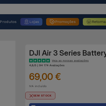
Produtos
Lojas
Promoções
Retoma
DJI Air 3 Series Batte
Veja as nossas avaliações
4,8/5 | 94 174 Avaliações
69,00 €
IVA incluído
SEM STOCK