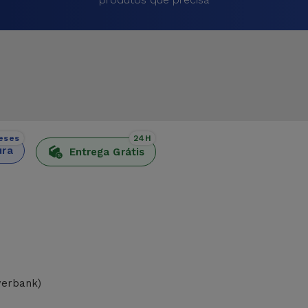
eses
24H
ura
Entrega Grátis
owerbank)