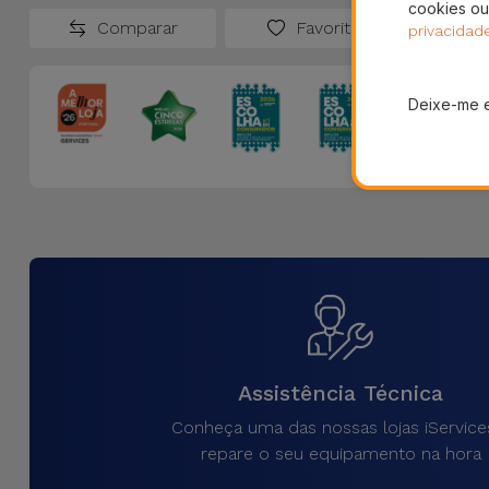
cookies ou
Comparar
Favoritos
privacidad
Deixe-me 
Assistência Técnica
Conheça uma das nossas lojas iService
repare o seu equipamento na hora