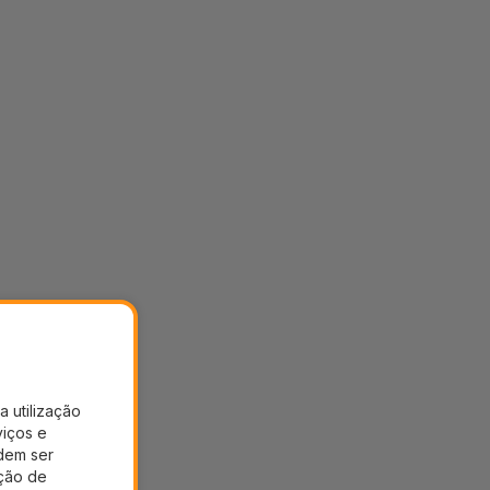
a utilização
viços e
dem ser
ação de