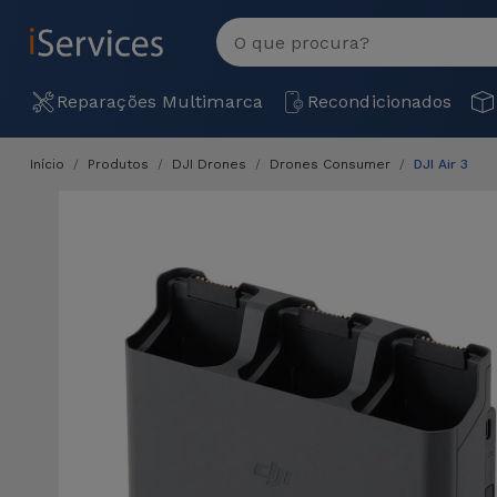
MENU
Ver
tudo
Reparações Multimarca
Recondicionados
Início
Produtos
DJI Drones
Drones Consumer
DJI Air 3