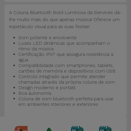
Bicicleta
A Coluna Bluetooth Bold Luminosa da iServices dá-
Acessórios
lhe muito mais do que apenas música! Oferece um
de
espetáculo visual para as suas festas!
Computador
Som potente e envolvente
Luzes LED dinâmicas que acompanham o
Acessórios
ritmo da música
iPad e
Certificação IPX7 que assegura resistência à
água
Tablet
Compatibilidade com smartphones, tablets,
cartões de memória e dispositivos com USB
Kids
Controlo integrado que permite atender
chamadas através da própria coluna de som
Design moderno e portátil
Ver
Boa autonomia
Coluna de som bluetooth perfeita para usar
tudo
em ambientes interiores e exteriores