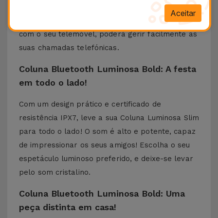
outro equipamento de conectividade USB e
Aceitar
desfrute do melhor som! Se estiver conectado
com o seu telemóvel, poderá gerir facilmente as
suas chamadas telefónicas.
Coluna Bluetooth Luminosa Bold: A festa
em todo o lado!
Com um design prático e certificado de
resistência IPX7, leve a sua Coluna Luminosa Slim
para todo o lado! O som é alto e potente, capaz
de impressionar os seus amigos! Escolha o seu
espetáculo luminoso preferido, e deixe-se levar
pelo som cristalino.
Coluna Bluetooth Luminosa Bold: Uma
peça distinta em casa!