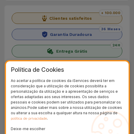
+ 100.000
Clientes satisfeitos
36 Meses
Garantia Duradoura
24H
Entrega Grátis
Descubra a Coluna Bluetooth Bold
Política de Cookies
Luminosa
Ao aceitar a política de cookies da iServices deverá ter em
consideração que a utilização de cookies possibilita a
As suas festas não voltarão a ser as mesmas
personalização da utilização e a apresentação de serviços e
com a Coluna Bluetooth com Luzes da iServices.
ofertas adaptadas aos seus interesses. Os seus dados
pessoais e cookies podem ser utilizados para personalizar os
Ao som potente das nossas colunas junta-se um
anúncios.Pode saber mais sobre a nossa utilização de cookies
autêntico espetáculo visual, que enche o espaço
ou alterar a sua escolha a qualquer altura na nossa página de
.
política de privacidade
ao ritmo da música!
Deixe-me escolher
Conecte o seu telemóvel, cartão de memória ou