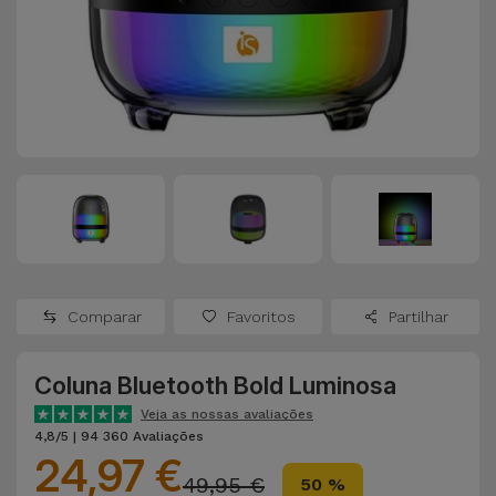
Apple Watch
Adaptadores
Samsung
Recondicionados
Capas e
Xiaomi
Samsung
Películas
Recondicionados
Huawei
Powerbanks
iMac
Recondicionados
Oppo
Carregadores
Consolas
OnePlus
Auriculares
Recondicionadas
Comparar
Favoritos
Partilhar
e Colunas
Google
Ver
Coluna Bluetooth Bold Luminosa
Smartwatches
tudo
Dyson
e Braceletes
Veja as nossas avaliações
4,8/5 | 94 360 Avaliações
24,97 €
TCL
Correntes
49,95 €
50 %