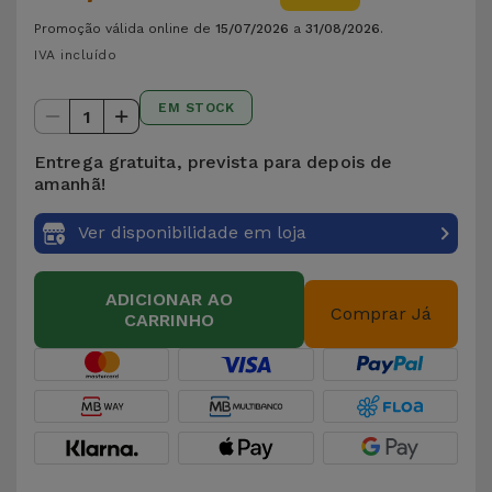
para
Outras
Promoção válida online de
15/07/2026
a
31/08/2026
.
Telemóvel
Marcas
IVA incluído
Gadgets
EM STOCK
Ver
1
tudo
Higiene
Entrega gratuita, prevista para depois de
e Casa
amanhã!
Ver disponibilidade em loja
Carteiras,
Bolsas e
Malas
ADICIONAR AO
Comprar Já
CARRINHO
Localizadores
e Acessórios
Mobilidade,
Auto e