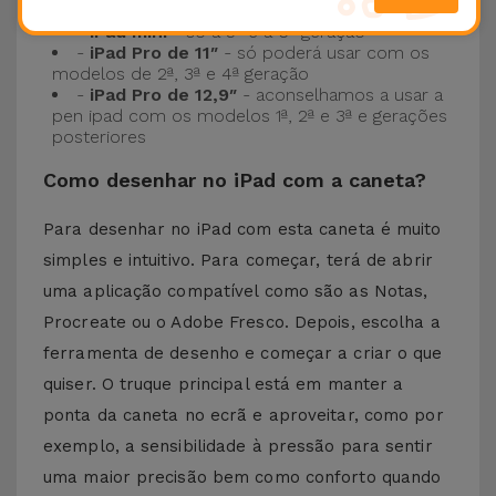
-
iPad Air
- somente a 3ª, 4ª e 5ª geração
-
iPad mini
- só a 5ª e a 6ª geração
-
iPad Pro de 11″
- só poderá usar com os
modelos de 2ª, 3ª e 4ª geração
-
iPad Pro de 12,9″
- aconselhamos a usar a
pen ipad com os modelos 1ª, 2ª e 3ª e gerações
posteriores
Como desenhar no iPad com a caneta?
Para desenhar no iPad com esta caneta é muito
simples e intuitivo. Para começar, terá de abrir
uma aplicação compatível como são as Notas,
Procreate ou o Adobe Fresco. Depois, escolha a
ferramenta de desenho e começar a criar o que
quiser. O truque principal está em manter a
ponta da caneta no ecrã e aproveitar, como por
exemplo, a sensibilidade à pressão para sentir
uma maior precisão bem como conforto quando