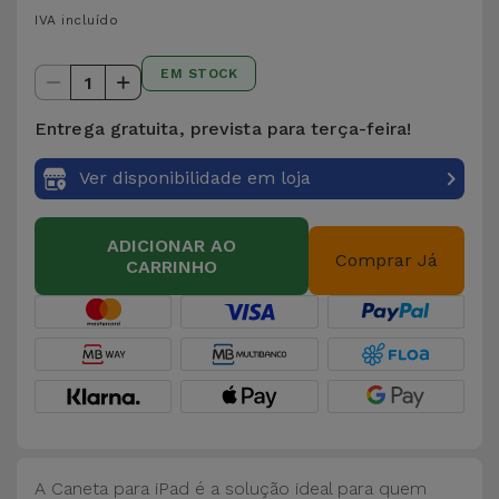
para
IVA incluído
Outras
Telemóvel
Marcas
EM STOCK
1
Gadgets
Ver
Entrega gratuita, prevista para terça-feira!
tudo
Higiene
Ver disponibilidade em loja
e Casa
Carteiras,
ADICIONAR AO
Comprar Já
CARRINHO
Bolsas e
Malas
Localizadores
e Acessórios
Mobilidade,
Auto e
A Caneta para iPad é a solução ideal para quem