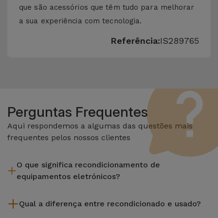
que são acessórios que têm tudo para melhorar
a sua experiência com tecnologia.
Referência:
IS289765
Perguntas Frequentes
Aqui respondemos a algumas das questões mais
frequentes pelos nossos clientes
O que significa recondicionamento de
equipamentos eletrónicos?
Recondicionar envolve várias etapas como a inspeção,
Qual a diferença entre recondicionado e usado?
limpeza sem esquecer a reparação de algum componente
com defeito. Vale lembrar que todos os equipamentos