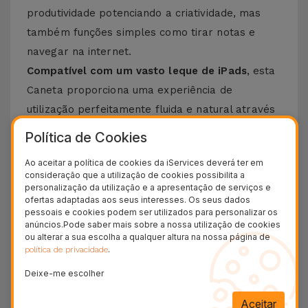
produtividade potenciando a criatividade, mas
também funções simples como tirar notas e
navegar na internet.
Compatível com um vasto leque de iPads
, esta
Caneta proporciona uma experiência de
utilização perfeitamente fluida e natural através
da sua ponta em borracha. E se por algum
Política de Cookies
motivo precisar, na iServices encontra
pontas
Ao aceitar a política de cookies da iServices deverá ter em
para caneta iPad
, igualmente compatíveis com
consideração que a utilização de cookies possibilita a
vários modelos.
personalização da utilização e a apresentação de serviços e
ofertas adaptadas aos seus interesses. Os seus dados
pessoais e cookies podem ser utilizados para personalizar os
Compatibilidades da Caneta iPad da
anúncios.Pode saber mais sobre a nossa utilização de cookies
iServices
ou alterar a sua escolha a qualquer altura na nossa página de
.
política de privacidade
A Caneta para iPad da iServices é
compatível
Deixe-me escolher
com os seguintes modelos Apple iPad
:
-
iPad
- da 6ª geração à 11ª
Aceitar