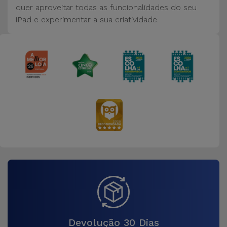
Bicicleta
quer aproveitar todas as funcionalidades do seu
iPad e experimentar a sua criatividade.
Acessórios
de
Computador
Acessórios
iPad e
Tablet
Kids
Ver
tudo
Devolução 30 Dias