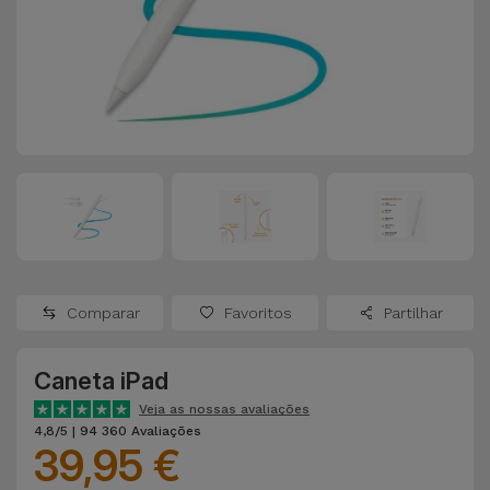
Apple Watch
Adaptadores
Samsung
Recondicionados
Capas e
Xiaomi
Samsung
Películas
Recondicionados
Huawei
Powerbanks
iMac
Recondicionados
Oppo
Carregadores
Consolas
OnePlus
Auriculares
Recondicionadas
Comparar
Favoritos
Partilhar
e Colunas
Google
Ver
Caneta iPad
Smartwatches
tudo
Dyson
e Braceletes
Veja as nossas avaliações
4,8/5 | 94 360 Avaliações
39,95 €
TCL
Correntes