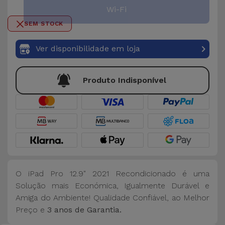
Bicicleta
Wi-Fi
SEM STOCK
Acessórios
de
Ver disponibilidade em loja
Computador
Acessórios
Produto Indisponível
iPad e
Tablet
Kids
Ver
tudo
O iPad Pro 12.9" 2021 Recondicionado é uma
Solução mais Económica, Igualmente Durável e
Amiga do Ambiente! Qualidade Confiável, ao Melhor
Preço e
3 anos de Garantia.