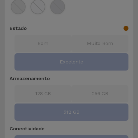
para
Outras
Telemóvel
Marcas
Gadgets
Estado
Ver
tudo
Higiene
Bom
Muito Bom
e Casa
Excelente
Carteiras,
Bolsas e
Armazenamento
Malas
128 GB
256 GB
Localizadores
e Acessórios
512 GB
Mobilidade,
Conectividade
Auto e