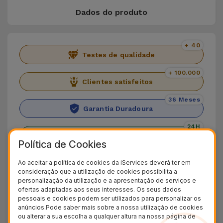
Dados do produto
+ 40
Testes de qualidade
+ 100.000
Clientes satisfeitos
36 Meses
Garantia Duradoura
24H
Entrega Grátis
Política de Cookies
Conheça o iPad Pro 12.9" 2021
Ao aceitar a política de cookies da iServices deverá ter em
consideração que a utilização de cookies possibilita a
personalização da utilização e a apresentação de serviços e
Na Loja Online iServices encontra o incrível
iPad
ofertas adaptadas aos seus interesses. Os seus dados
Pro 12.9" 2021
. Um Tablet da Apple que junta um
pessoais e cookies podem ser utilizados para personalizar os
anúncios.Pode saber mais sobre a nossa utilização de cookies
design elegante com uma performance de
ou alterar a sua escolha a qualquer altura na nossa página de