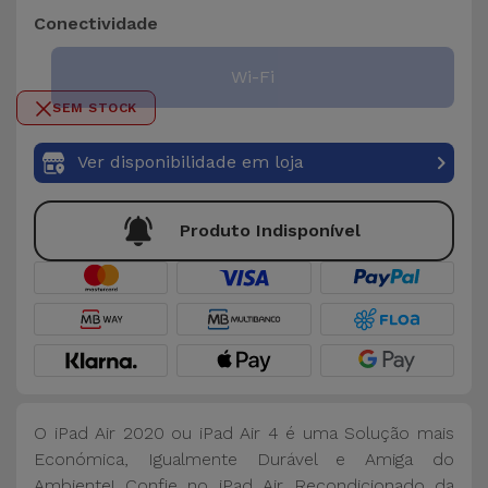
Bicicleta
Conectividade
Acessórios
Wi-Fi
de
SEM STOCK
Computador
Ver disponibilidade em loja
Acessórios
iPad e
Tablet
Produto Indisponível
Kids
Ver
tudo
O iPad Air 2020 ou iPad Air 4 é uma Solução mais
Económica, Igualmente Durável e Amiga do
Ambiente! Confie no iPad Air Recondicionado da