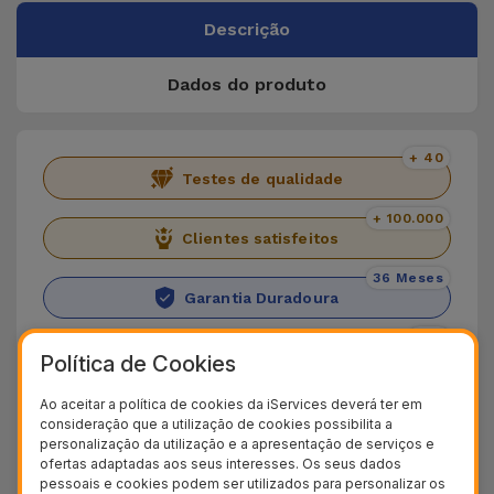
Descrição
Dados do produto
+ 40
Testes de qualidade
+ 100.000
Clientes satisfeitos
36 Meses
Garantia Duradoura
24H
Política de Cookies
Entrega Grátis
Ao aceitar a política de cookies da iServices deverá ter em
Conheça o iPad Air 2020
consideração que a utilização de cookies possibilita a
personalização da utilização e a apresentação de serviços e
Compre na iServices o
iPad Air 2020 (4ª
ofertas adaptadas aos seus interesses. Os seus dados
pessoais e cookies podem ser utilizados para personalizar os