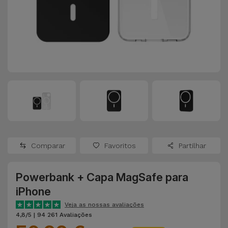
Apple Watch
Adaptadores
Samsung
Recondicionados
Capas e
Xiaomi
Samsung
Películas
Recondicionados
Huawei
Powerbanks
iMac
Recondicionados
Oppo
Carregadores
Consolas
OnePlus
Auriculares
Recondicionadas
Comparar
Favoritos
Partilhar
e Colunas
Google
Ver
Powerbank + Capa MagSafe para
Smartwatches
tudo
Dyson
iPhone
e Braceletes
Veja as nossas avaliações
TCL
4,8/5 | 94 261 Avaliações
Correntes