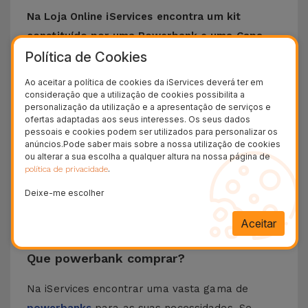
Na Loja Online iServices encontra um kit
constituído por uma Powerbank e uma Capa
Política de Cookies
Transparente da MagSafe
. Aproveite esta
oportunidade de ter dois produtos a um preço
Ao aceitar a política de cookies da iServices deverá ter em
acessível. Com a Powerbank pode carregar o
consideração que a utilização de cookies possibilita a
personalização da utilização e a apresentação de serviços e
seu iPhone, onde, quando e como quiser, para
ofertas adaptadas aos seus interesses. Os seus dados
não ficar sem bateria. A Capa MagSafe assegura
pessoais e cookies podem ser utilizados para personalizar os
anúncios.Pode saber mais sobre a nossa utilização de cookies
proteção ao seu iPhone bem como um toque de
ou alterar a sua escolha a qualquer altura na nossa página de
.
política de privacidade
estilo. Confie no
Kit MagSafe da iServices
* que
vai encontrar na Loja Online da iServices e tire
Deixe-me escolher
um maior partido do seu iPhone onde, quando e
Aceitar
como quiser.
Que powerbank comprar?
Na iServices encontrar uma vasta gama de