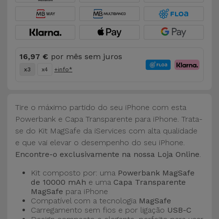
Bicicleta
Acessórios
de
Computador
16,97 €
por mês sem juros
x3
x4
+info*
Acessórios
iPad e
Tablet
Tire o máximo partido do seu iPhone com esta
Powerbank e Capa Transparente para iPhone. Trata-
Kids
se do Kit MagSafe da iServices com alta qualidade
e que vai elevar o desempenho do seu iPhone.
Encontre-o exclusivamente na nossa Loja Online
.
Ver
tudo
Kit composto por: uma
Powerbank MagSafe
de 10000 mAh
e uma
Capa Transparente
MagSafe
para iPhone
Compatível com a tecnologia
MagSafe
Carregamento sem fios e por ligação
USB-C