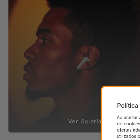
Polític
Ao aceitar 
Ver Galeria
de cookies 
ofertas ad
utilizados 