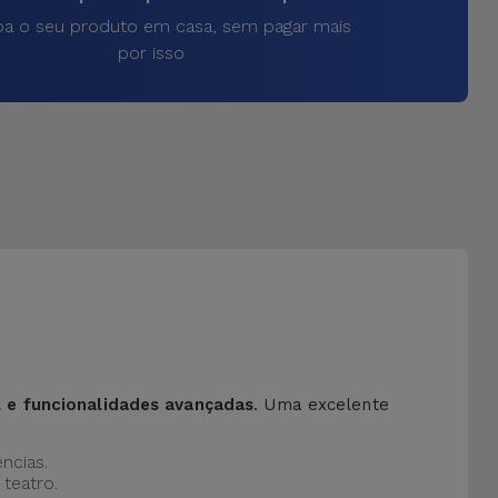
a o seu produto em casa, sem pagar mais
por isso
l e funcionalidades avançadas
. Uma excelente
ncias.
teatro.