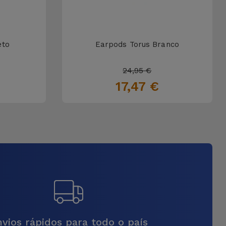
eto
Earpods Torus Branco
24,95 €
17,47 €
vios rápidos para todo o país