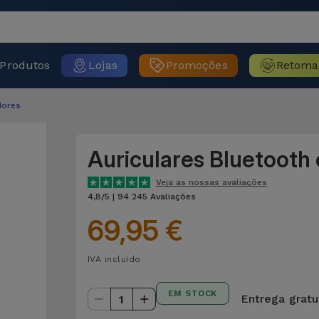
Produtos
Lojas
Promoções
Retoma
dores
Auriculares Bluetooth
Veja as nossas avaliações
4,8/5 | 94 245 Avaliações
69,95 €
IVA incluído
EM STOCK
Entrega gratu
1