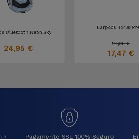
Earpods Torus Pr
ds Bluetooth Neon Sky
24,95 €
24,95 €
17,47 €
Pagamento SSL 100% Seguro
En
s e