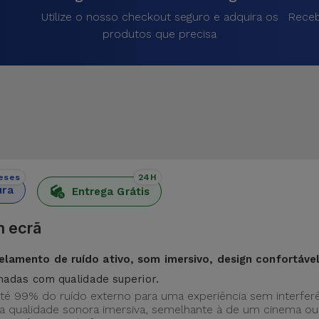
Utilize o nosso checkout seguro e adquira os
Receb
produtos que precisa
eses
24H
ura
Entrega Grátis
m ecrã
elamento de ruído ativo, som imersivo, design confortáve
madas com qualidade superior.
até 99% do ruído externo para uma experiência sem interferê
a qualidade sonora imersiva, semelhante à de um cinema ou 