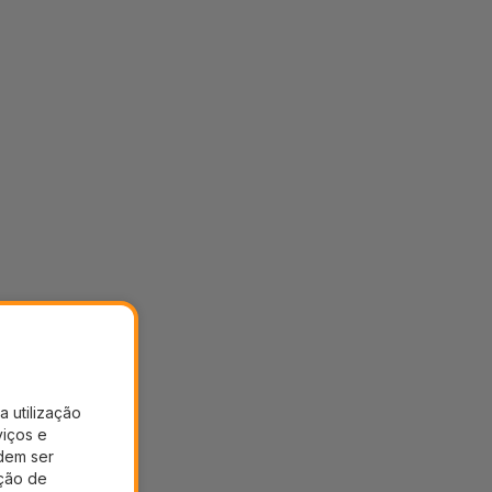
a utilização
viços e
dem ser
ação de