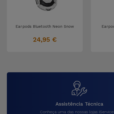
Earpods Bluetooth Neon Snow
Earpo
24,95 €
Assistência Técnica
Conheça uma das nossas lojas iService