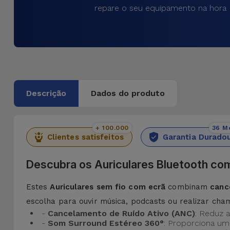
repare o seu equipamento na hora
Descrição
Dados do produto
+ 100.000
36 M
Clientes satisfeitos
Garantia Durado
Descubra os Auriculares Bluetooth co
Estes
Auriculares sem fio com ecrã
combinam
canc
escolha para ouvir música, podcasts ou realizar cha
-
Cancelamento de Ruído Ativo (ANC)
: Reduz 
-
Som Surround Estéreo 360°
: Proporciona um