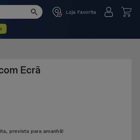
Loja Favorita
s
 com Ecrã
ita, prevista para amanhã!