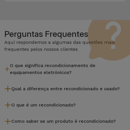
Perguntas Frequentes
Aqui respondemos a algumas das questões mais
frequentes pelos nossos clientes
O que significa recondicionamento de
equipamentos eletrónicos?
Recondicionar envolve várias etapas como a inspeção,
Qual a diferença entre recondicionado e usado?
limpeza sem esquecer a reparação de algum componente
com defeito. Vale lembrar que todos os equipamentos
Os recondicionados iServices são cuidadosamente testados
recondicionados da Services passam por vários e rigorosos
O que é um recondicionado?
e preparados por técnicos especializados para assegurar o
testes de qualidade e desempenho antes de serem
seu perfeito funcionamento. Ao contrário de um produto
Um produto Recondicionado trata-se de um equipamento
colocados à venda.
usado, um equipamento recondicionado da iServices oferece
Como saber se um produto é recondicionado?
que foi pouco ou nada utilizado. Pode ter sido expostos em
uma maior fiabilidade, garantia de 3 anos e uma excelente
loja ou tido origem em programas de retoma, renovação de