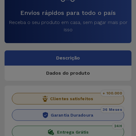
Envios rápidos para todo o país
Receba o seu produto em casa, sem pagar mais por
isso
Descrição
Dados do produto
+ 100.000
Clientes satisfeitos
36 Meses
Garantia Duradoura
24H
Entrega Grátis