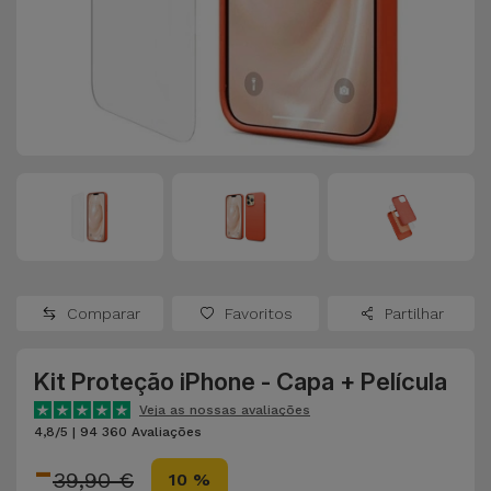
Apple Watch
Adaptadores
Samsung
Recondicionados
Capas e
Xiaomi
Samsung
Películas
Recondicionados
Huawei
Powerbanks
iMac
Recondicionados
Oppo
Carregadores
Consolas
OnePlus
Auriculares
Recondicionadas
Comparar
Favoritos
Partilhar
e Colunas
Google
Ver
Kit Proteção iPhone - Capa + Película
Smartwatches
tudo
Dyson
e Braceletes
Veja as nossas avaliações
4,8/5 | 94 360 Avaliações
-
TCL
Correntes
39,90 €
10 %