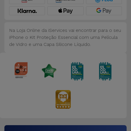
Bicicleta
Acessórios
de
Na Loja Online da iServices vai encontrar para o seu
Computador
iPhone o Kit Proteção Essencial com uma Película
de Vidro e uma Capa Silicone Líquido.
Acessórios
iPad e
Tablet
Kids
Ver
tudo