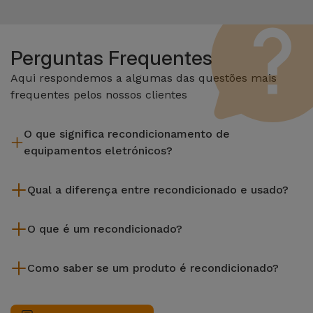
Perguntas Frequentes
Aqui respondemos a algumas das questões mais
frequentes pelos nossos clientes
O que significa recondicionamento de
equipamentos eletrónicos?
Recondicionar envolve várias etapas como a inspeção,
Qual a diferença entre recondicionado e usado?
limpeza sem esquecer a reparação de algum componente
com defeito. Vale lembrar que todos os equipamentos
Os recondicionados iServices são cuidadosamente testados
recondicionados da Services passam por vários e rigorosos
O que é um recondicionado?
e preparados por técnicos especializados para assegurar o
testes de qualidade e desempenho antes de serem
seu perfeito funcionamento. Ao contrário de um produto
Um produto Recondicionado trata-se de um equipamento
colocados à venda.
usado, um equipamento recondicionado da iServices oferece
Como saber se um produto é recondicionado?
que foi pouco ou nada utilizado. Pode ter sido expostos em
uma maior fiabilidade, garantia de 3 anos e uma excelente
loja ou tido origem em programas de retoma, renovação de
Um equipamento é Recondicionado quando apresenta um
relação qualidade-preço, permitindo-te poupar sem abdicar
contratos de leasing ou de renovação de equipamentos
packaging que não é o original do fabricante, ou, no caso de