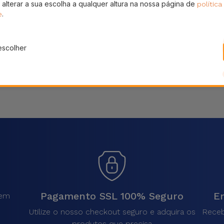
 alterar a sua escolha a qualquer altura na nossa página de
política
Partilhar
.
e
escolher
Pagamento SSL 100% Seguro
En
sem
.
Utilize o nosso checkout seguro e adquira os
Receb
produtos que precisa