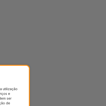
a utilização
viços e
dem ser
ação de