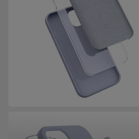
Bicicleta
Acessórios
de
Computador
Acessórios
iPad e
Tablet
Kids
Ver
tudo