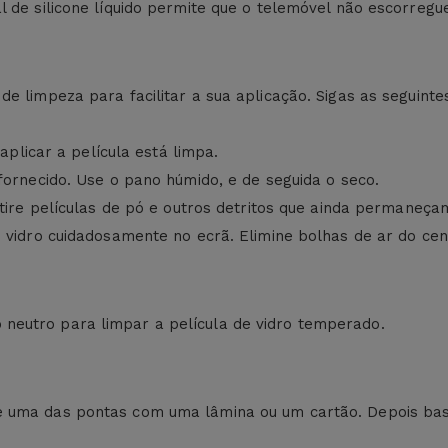
 de silicone líquido permite que o telemóvel não escorregue
e limpeza para facilitar a sua aplicação. Sigas as seguinte
 aplicar a película está limpa.
fornecido. Use o pano húmido, e de seguida o seco.
etire películas de pó e outros detritos que ainda permaneça
 vidro cuidadosamente no ecrã. Elimine bolhas de ar do cent
neutro para limpar a película de vidro temperado.
le uma das pontas com uma lâmina ou um cartão. Depois b