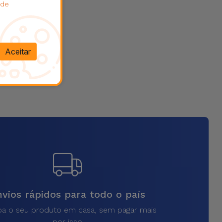
 de
Aceitar
vios rápidos para todo o país
a o seu produto em casa, sem pagar mais
por isso