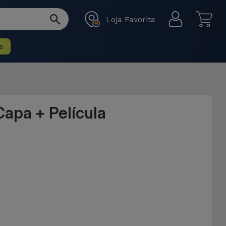
Loja Favorita
s
Capa + Película