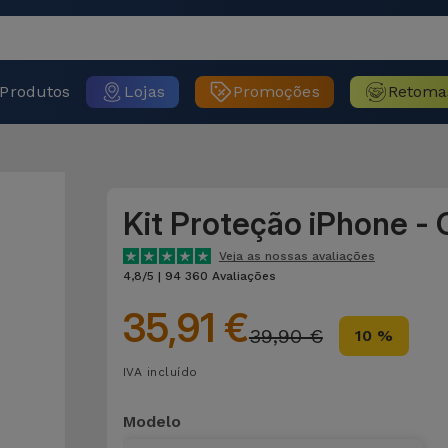
Produtos
Lojas
Promoções
Retoma
Kit Proteção iPhone - 
Veja as nossas avaliações
4,8/5 | 94 360 Avaliações
35,91 €
39,90 €
10 %
IVA incluído
Modelo