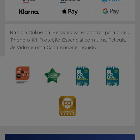
Bicicleta
Acessórios
de
Na Loja Online da iServices vai encontrar para o seu
Computador
iPhone o Kit Proteção Essencial com uma Película
de Vidro e uma Capa Silicone Líquido.
Acessórios
iPad e
Tablet
Kids
Ver
tudo