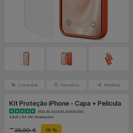
Apple Watch
Adaptadores
Samsung
Recondicionados
Capas e
Xiaomi
Samsung
Películas
Recondicionados
Huawei
Powerbanks
iMac
Recondicionados
Oppo
Carregadores
Consolas
OnePlus
Auriculares
Recondicionadas
Comparar
Favoritos
Partilhar
e Colunas
Google
Ver
Kit Proteção iPhone - Capa + Película
Smartwatches
tudo
Dyson
e Braceletes
Veja as nossas avaliações
4,8/5 | 94 261 Avaliações
-
TCL
Correntes
39,90 €
10 %