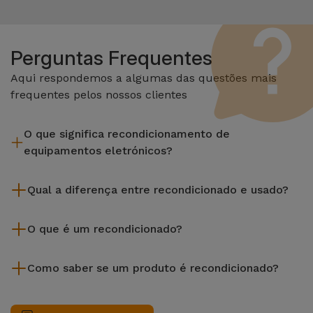
Perguntas Frequentes
Aqui respondemos a algumas das questões mais
frequentes pelos nossos clientes
O que significa recondicionamento de
equipamentos eletrónicos?
Recondicionar envolve várias etapas como a inspeção,
Qual a diferença entre recondicionado e usado?
limpeza sem esquecer a reparação de algum componente
com defeito. Vale lembrar que todos os equipamentos
Os recondicionados iServices são cuidadosamente testados
recondicionados da Services passam por vários e rigorosos
O que é um recondicionado?
e preparados por técnicos especializados para assegurar o
testes de qualidade e desempenho antes de serem
seu perfeito funcionamento. Ao contrário de um produto
Um produto Recondicionado trata-se de um equipamento
colocados à venda.
usado, um equipamento recondicionado da iServices oferece
Como saber se um produto é recondicionado?
que foi pouco ou nada utilizado. Pode ter sido expostos em
uma maior fiabilidade, garantia de 3 anos e uma excelente
loja ou tido origem em programas de retoma, renovação de
Um equipamento é Recondicionado quando apresenta um
relação qualidade-preço, permitindo-te poupar sem abdicar
contratos de leasing ou de renovação de equipamentos
packaging que não é o original do fabricante, ou, no caso de