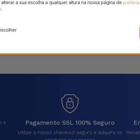
 alterar a sua escolha a qualquer altura na nossa página de
política
Partilhar
.
e
escolher
Pagamento SSL 100% Seguro
En
s e
Utilize o nosso checkout seguro e adquira os
Receb
produtos que precisa