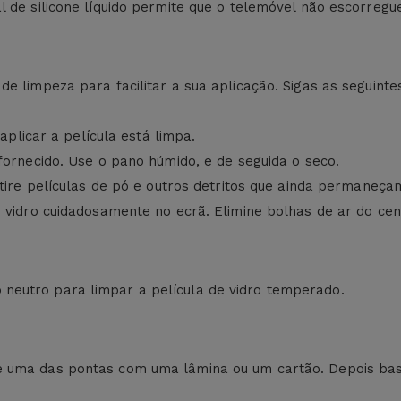
 de silicone líquido permite que o telemóvel não escorregue
e limpeza para facilitar a sua aplicação. Sigas as seguinte
 aplicar a película está limpa.
fornecido. Use o pano húmido, e de seguida o seco.
etire películas de pó e outros detritos que ainda permaneça
 vidro cuidadosamente no ecrã. Elimine bolhas de ar do cent
neutro para limpar a película de vidro temperado.
le uma das pontas com uma lâmina ou um cartão. Depois b