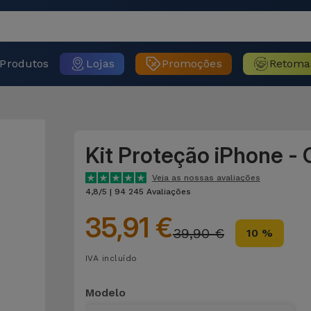
Produtos
Lojas
Promoções
Retoma
Kit Proteção iPhone - 
Veja as nossas avaliações
4,8/5 | 94 245 Avaliações
35,91 €
39,90 €
10 %
IVA incluído
Modelo