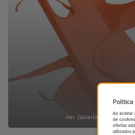
Polític
Ao aceitar 
Ver Galeria
de cookies 
ofertas ad
utilizados 