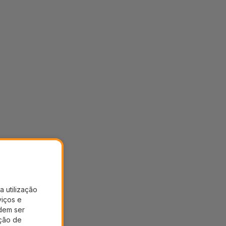
a utilização
viços e
dem ser
ação de