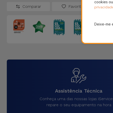
cookies ou
Comparar
Favoritos
privacidad
Deixe-me 
Assistência Técnica
Conheça uma das nossas lojas iService
repare o seu equipamento na hora