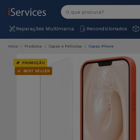
MENU
Ver
tudo
Reparações Multimarca
Recondicionados
Início
Produtos
Capas e Películas
Capas iPhone
PROMOÇÃO
BEST SELLER