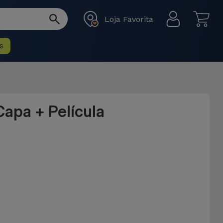
Loja Favorita
s
Capa + Película