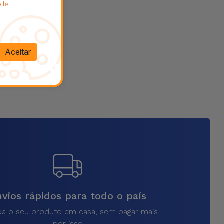
 de
Aceitar
vios rápidos para todo o país
a o seu produto em casa, sem pagar mais
por isso