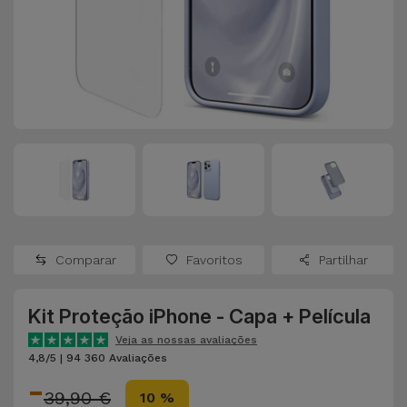
Apple Watch
Adaptadores
Samsung
Recondicionados
Capas e
Xiaomi
Samsung
Películas
Recondicionados
Huawei
Powerbanks
iMac
Recondicionados
Oppo
Carregadores
Consolas
OnePlus
Auriculares
Recondicionadas
Comparar
Favoritos
Partilhar
e Colunas
Google
Ver
Kit Proteção iPhone - Capa + Película
Smartwatches
tudo
Dyson
e Braceletes
Veja as nossas avaliações
4,8/5 | 94 360 Avaliações
-
TCL
Correntes
39,90 €
10 %