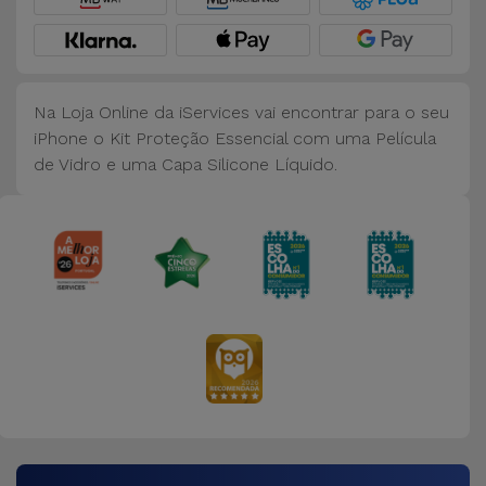
Bicicleta
Acessórios
de
Na Loja Online da iServices vai encontrar para o seu
Computador
iPhone o Kit Proteção Essencial com uma Película
de Vidro e uma Capa Silicone Líquido.
Acessórios
iPad e
Tablet
Kids
Ver
tudo