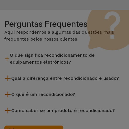
Perguntas Frequentes
Aqui respondemos a algumas das questões mais
frequentes pelos nossos clientes
O que significa recondicionamento de
equipamentos eletrónicos?
Recondicionar envolve várias etapas como a inspeção,
Qual a diferença entre recondicionado e usado?
limpeza sem esquecer a reparação de algum componente
com defeito. Vale lembrar que todos os equipamentos
Os recondicionados iServices são cuidadosamente testados
recondicionados da Services passam por vários e rigorosos
O que é um recondicionado?
e preparados por técnicos especializados para assegurar o
testes de qualidade e desempenho antes de serem
seu perfeito funcionamento. Ao contrário de um produto
Um produto Recondicionado trata-se de um equipamento
colocados à venda.
usado, um equipamento recondicionado da iServices oferece
Como saber se um produto é recondicionado?
que foi pouco ou nada utilizado. Pode ter sido expostos em
uma maior fiabilidade, garantia de 3 anos e uma excelente
loja ou tido origem em programas de retoma, renovação de
Um equipamento é Recondicionado quando apresenta um
relação qualidade-preço, permitindo-te poupar sem abdicar
contratos de leasing ou de renovação de equipamentos
packaging que não é o original do fabricante, ou, no caso de