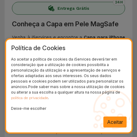
24H
Entrega Grátis
Conheça a Capa em Pele MagSafe
Venha à iServices e encontre a
Capa para iPhone
perfeita para si. Falamos da
Capa em Pele
Política de Cookies
MagSafe disponível em várias cores
para
Ao aceitar a política de cookies da iServices deverá ter em
combinar com o seu estilo. Esta Capa é
consideração que a utilização de cookies possibilita a
personalização da utilização e a apresentação de serviços e
compatível com os modelos
iPhone 15
,
iPhone 14
ofertas adaptadas aos seus interesses. Os seus dados
bem como o mais recente modelo da Apple, o
pessoais e cookies podem ser utilizados para personalizar os
anúncios.Pode saber mais sobre a nossa utilização de cookies
iPhone 16
e
iPhone 17
.
ou alterar a sua escolha a qualquer altura na nossa página de
As
Capas em Pele para iPhone oferecerem mais
.
política de privacidade
do que proteção ao seu smartphone
, dão um
Deixe-me escolher
toque especial e sofisticado
para o seu
Aceitar
telemóvel.
Personalize o seu smartphone de
acordo com a sua personalidade e faça-se