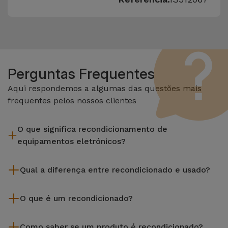
Perguntas Frequentes
Aqui respondemos a algumas das questões mais
frequentes pelos nossos clientes
O que significa recondicionamento de
equipamentos eletrónicos?
Recondicionar envolve várias etapas como a inspeção,
Qual a diferença entre recondicionado e usado?
limpeza sem esquecer a reparação de algum componente
com defeito. Vale lembrar que todos os equipamentos
Os recondicionados iServices são cuidadosamente testados
recondicionados da Services passam por vários e rigorosos
O que é um recondicionado?
e preparados por técnicos especializados para assegurar o
testes de qualidade e desempenho antes de serem
seu perfeito funcionamento. Ao contrário de um produto
Um produto Recondicionado trata-se de um equipamento
colocados à venda.
usado, um equipamento recondicionado da iServices oferece
Como saber se um produto é recondicionado?
que foi pouco ou nada utilizado. Pode ter sido expostos em