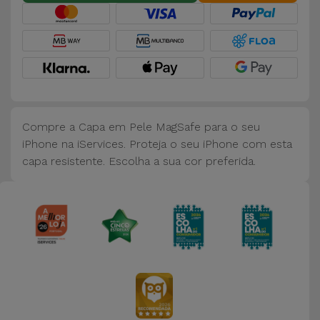
Bicicleta
Acessórios
de
Computador
Acessórios
Compre a Capa em Pele MagSafe para o seu
iPad e
iPhone na iServices. Proteja o seu iPhone com esta
Tablet
capa resistente. Escolha a sua cor preferida.
Kids
Ver
tudo