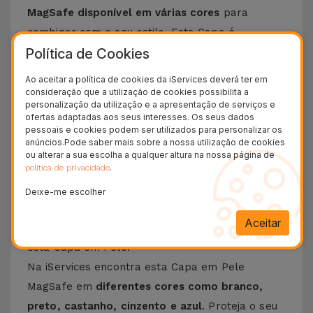
MagSafe disponível em várias cores
para
combinar com o seu estilo. Esta Capa é
Política de Cookies
compatível com os modelos
iPhone 15
,
iPhone 14
bem como o mais recente modelo da Apple, o
Ao aceitar a política de cookies da iServices deverá ter em
iPhone 16
e
iPhone 17
.
consideração que a utilização de cookies possibilita a
personalização da utilização e a apresentação de serviços e
As
Capas em Pele para iPhone oferecerem mais
ofertas adaptadas aos seus interesses. Os seus dados
do que proteção ao seu smartphone
, dão um
pessoais e cookies podem ser utilizados para personalizar os
anúncios.Pode saber mais sobre a nossa utilização de cookies
toque especial e sofisticado
para o seu
ou alterar a sua escolha a qualquer altura na nossa página de
.
política de privacidade
telemóvel.
Personalize o seu smartphone de
acordo com a sua personalidade e faça-se
Deixe-me escolher
expressar
. Graças às suas elegantes cores, o
Aceitar
seu iPhone pode destacar-se dos demais com
esta Capa em Pele.
Na iServices encontra esta Capa em Pele
MagSafe em
diferentes cores como branco,
preto, castanho, cinzento e azul
. Proteja o seu