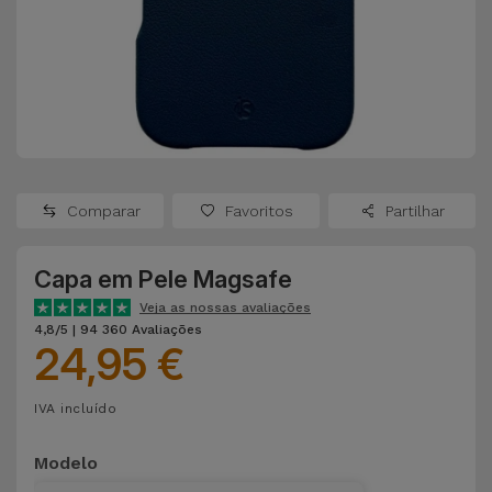
Apple Watch
Adaptadores
Samsung
Recondicionados
Capas e
Xiaomi
Samsung
Películas
Recondicionados
Huawei
Powerbanks
iMac
Recondicionados
Comparar
Favoritos
Partilhar
Oppo
Carregadores
Consolas
Capa em Pele Magsafe
OnePlus
Auriculares
Recondicionadas
Veja as nossas avaliações
e Colunas
4,8/5 | 94 360 Avaliações
Google
24,95 €
Ver
Smartwatches
tudo
Dyson
IVA incluído
e Braceletes
TCL
Modelo
Correntes