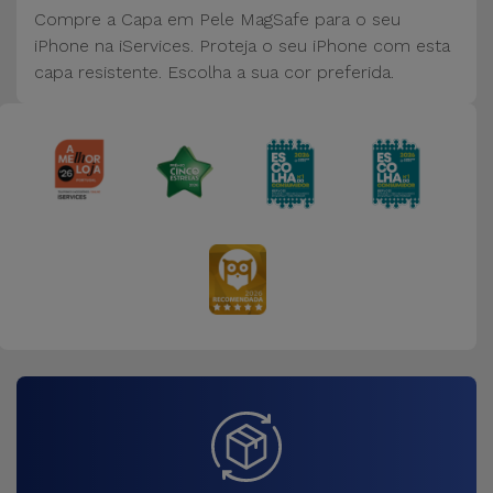
Bicicleta
Compre a Capa em Pele MagSafe para o seu
iPhone na iServices. Proteja o seu iPhone com esta
Acessórios
capa resistente. Escolha a sua cor preferida.
de
Computador
Acessórios
iPad e
Tablet
Kids
Ver
tudo