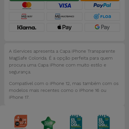
Bicicleta
Acessórios
de
Computador
Acessórios
A iServices apresenta a Capa iPhone Transparente
iPad e
MagSafe Colorida. É a opção perfeita para quem
Tablet
procura uma Capa iPhone com muito estilo e
segurança.
Kids
Compatível com o iPhone 12, mas também com os
modelos mais recentes como o iPhone 16 ou
Ver
iPhone 17.
tudo