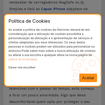
necessitar de carregadores MagSafe ou Qi.
Simples e fácil as
Capas iPhone
adaptam-se
perfeitamente ao seu dia a dia.
Escolha a sua
Política de Cookies
preferida e adicione estilo e bom gosto ao seu
smartphone
. Esta Capa para iPhone com
Ao aceitar a política de cookies da iServices deverá ter em
consideração que a utilização de cookies possibilita a
MagSafe é compatível com vários modelos da
personalização da utilização e a apresentação de serviços e
Apple, desde o
iPhone 12
até ao
iPhone 15 Pro
ofertas adaptadas aos seus interesses. Os seus dados
pessoais e cookies podem ser utilizados para personalizar os
Max
, sem esquecer os novos
iPhone 16
ou
anúncios.Pode saber mais sobre a nossa utilização de cookies
iPhone 17
.
ou alterar a sua escolha a qualquer altura na nossa página de
.
política de privacidade
Como tirar o amarelado da capa
Deixe-me escolher
transparente?
Aceitar
Quando se usa uma capa transparente num
telemóvel com o passar do tempo, esta começa
a ficar um pouco amarelada. Algo que deixa
desconfortável quem opta por proteger o seu