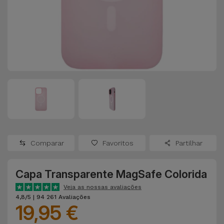
Apple Watch
Adaptadores
Samsung
Recondicionados
Capas e
Xiaomi
Samsung
Películas
Recondicionados
Huawei
Powerbanks
iMac
Recondicionados
Oppo
Carregadores
Consolas
OnePlus
Auriculares
Recondicionadas
Comparar
Favoritos
Partilhar
e Colunas
Google
Ver
Capa Transparente MagSafe Colorida
Smartwatches
tudo
Dyson
e Braceletes
Veja as nossas avaliações
4,8/5 | 94 261 Avaliações
19,95 €
TCL
Correntes