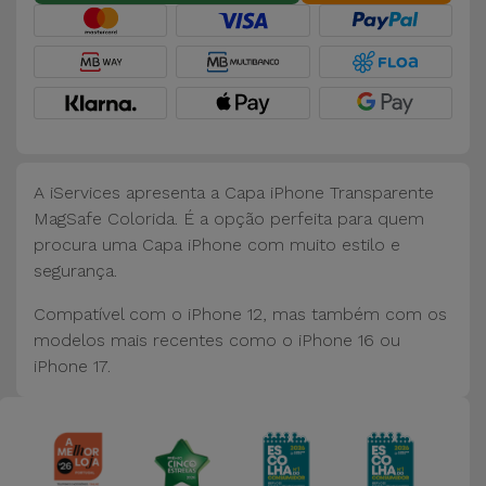
Bicicleta
Acessórios
de
Computador
Acessórios
A iServices apresenta a Capa iPhone Transparente
iPad e
MagSafe Colorida. É a opção perfeita para quem
Tablet
procura uma Capa iPhone com muito estilo e
segurança.
Kids
Compatível com o iPhone 12, mas também com os
modelos mais recentes como o iPhone 16 ou
Ver
iPhone 17.
tudo