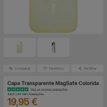
Apple Watch
Adaptadores
Samsung
Recondicionados
Capas e
Xiaomi
Samsung
Películas
Recondicionados
Huawei
Powerbanks
iMac
Recondicionados
Oppo
Carregadores
Consolas
OnePlus
Auriculares
Recondicionadas
Comparar
Favoritos
Partilhar
e Colunas
Google
Ver
Capa Transparente MagSafe Colorida
Smartwatches
tudo
Dyson
e Braceletes
Veja as nossas avaliações
4,8/5 | 94 360 Avaliações
19,95 €
TCL
Correntes