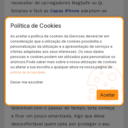
necessitar de carregadores MagSafe ou Qi.
Simples e fácil as
Capas iPhone
adaptam-se
perfeitamente ao seu dia a dia.
Escolha a sua
Política de Cookies
preferida e adicione estilo e bom gosto ao seu
smartphone
. Esta Capa para iPhone com
Ao aceitar a política de cookies da iServices deverá ter em
consideração que a utilização de cookies possibilita a
MagSafe é compatível com vários modelos da
personalização da utilização e a apresentação de serviços e
Apple, desde o
iPhone 12
até ao
iPhone 15 Pro
ofertas adaptadas aos seus interesses. Os seus dados
pessoais e cookies podem ser utilizados para personalizar os
Max
, sem esquecer os novos
iPhone 16
ou
anúncios.Pode saber mais sobre a nossa utilização de cookies
iPhone 17
.
ou alterar a sua escolha a qualquer altura na nossa página de
.
política de privacidade
Como tirar o amarelado da capa
Deixe-me escolher
transparente?
Aceitar
Quando se usa uma capa transparente num
telemóvel com o passar do tempo, esta começa
a ficar um pouco amarelada. Algo que deixa
desconfortável quem opta por proteger o seu