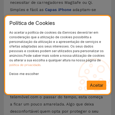
necessitar de carregadores MagSafe ou Qi.
Simples e fácil as
Capas iPhone
adaptam-se
perfeitamente ao seu dia a dia.
Escolha a sua
Política de Cookies
preferida e adicione estilo e bom gosto ao seu
smartphone
. Esta Capa para iPhone com
Ao aceitar a política de cookies da iServices deverá ter em
consideração que a utilização de cookies possibilita a
MagSafe é compatível com vários modelos da
personalização da utilização e a apresentação de serviços e
Apple, desde o
iPhone 12
até ao
iPhone 15 Pro
ofertas adaptadas aos seus interesses. Os seus dados
pessoais e cookies podem ser utilizados para personalizar os
Max
, sem esquecer os novos
iPhone 16
ou
anúncios.Pode saber mais sobre a nossa utilização de cookies
iPhone 17
.
ou alterar a sua escolha a qualquer altura na nossa página de
.
política de privacidade
Como tirar o amarelado da capa
Deixe-me escolher
transparente?
Aceitar
Quando se usa uma capa transparente num
telemóvel com o passar do tempo, esta começa
a ficar um pouco amarelada. Algo que deixa
desconfortável quem opta por proteger o seu