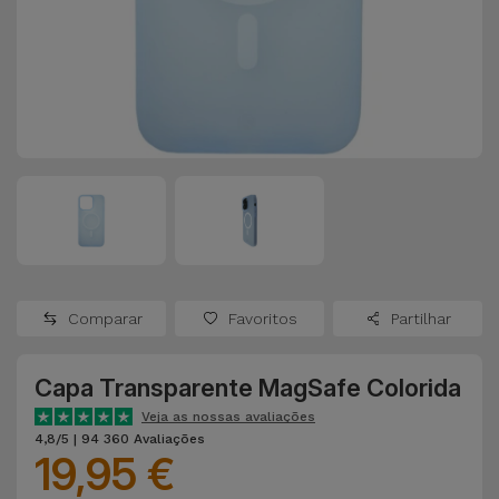
Apple Watch
Adaptadores
Samsung
Recondicionados
Capas e
Xiaomi
Samsung
Películas
Recondicionados
Huawei
Powerbanks
iMac
Recondicionados
Oppo
Carregadores
Consolas
OnePlus
Auriculares
Recondicionadas
Comparar
Favoritos
Partilhar
e Colunas
Google
Ver
Capa Transparente MagSafe Colorida
Smartwatches
tudo
Dyson
e Braceletes
Veja as nossas avaliações
4,8/5 | 94 360 Avaliações
19,95 €
TCL
Correntes