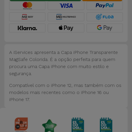
Bicicleta
Acessórios
de
Computador
Acessórios
A iServices apresenta a Capa iPhone Transparente
iPad e
MagSafe Colorida. É a opção perfeita para quem
Tablet
procura uma Capa iPhone com muito estilo e
segurança.
Kids
Compatível com o iPhone 12, mas também com os
modelos mais recentes como o iPhone 16 ou
Ver
iPhone 17.
tudo