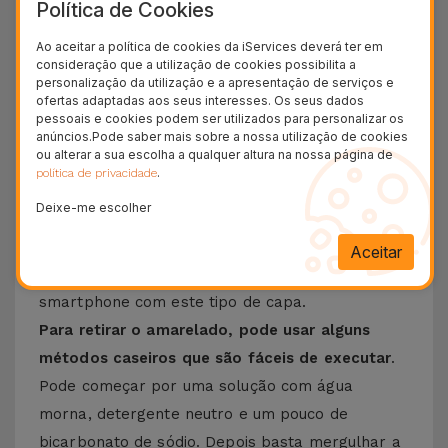
Política de Cookies
Apple, desde o
iPhone 12
até ao
iPhone 15 Pro
Max
, sem esquecer os novos
iPhone 16
ou
Ao aceitar a política de cookies da iServices deverá ter em
consideração que a utilização de cookies possibilita a
iPhone 17
.
personalização da utilização e a apresentação de serviços e
ofertas adaptadas aos seus interesses. Os seus dados
Como tirar o amarelado da capa
pessoais e cookies podem ser utilizados para personalizar os
anúncios.Pode saber mais sobre a nossa utilização de cookies
transparente?
ou alterar a sua escolha a qualquer altura na nossa página de
.
política de privacidade
Quando se usa uma capa transparente num
Deixe-me escolher
telemóvel com o passar do tempo, esta começa
a ficar um pouco amarelada. Algo que deixa
Aceitar
desconfortável quem opta por proteger o seu
smartphone com este tipo de capa.
Para retirar o amarelado, pode usar alguns
métodos caseiros que são fáceis de executar
.
Pode começar por uma solução com água
morna, detergente neutro e um pouco de
bicarbonato de sódio. Depois basta mergulhar a