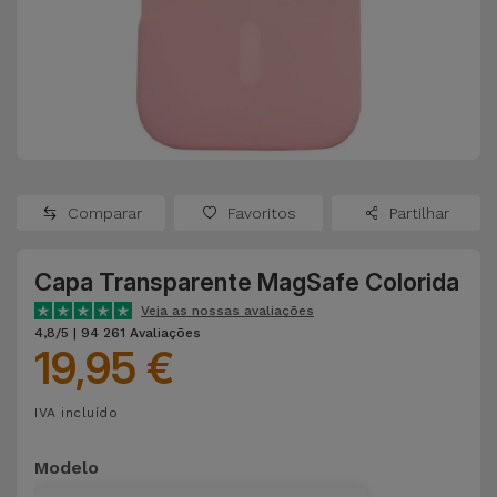
Apple Watch
Adaptadores
Samsung
Recondicionados
Capas e
Xiaomi
Samsung
Películas
Recondicionados
Huawei
Powerbanks
iMac
Recondicionados
Comparar
Favoritos
Partilhar
Oppo
Carregadores
Consolas
Capa Transparente MagSafe Colorida
OnePlus
Auriculares
Recondicionadas
Veja as nossas avaliações
e Colunas
4,8/5 | 94 261 Avaliações
Google
19,95 €
Ver
Smartwatches
tudo
Dyson
IVA incluído
e Braceletes
TCL
Modelo
Correntes