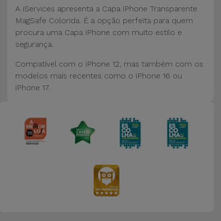
Bicicleta
A iServices apresenta a Capa iPhone Transparente
MagSafe Colorida. É a opção perfeita para quem
Acessórios
procura uma Capa iPhone com muito estilo e
de
segurança.
Computador
Compatível com o iPhone 12, mas também com os
modelos mais recentes como o iPhone 16 ou
Acessórios
iPhone 17.
iPad e
Tablet
Kids
Ver
tudo