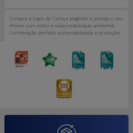
Bicicleta
Acessórios
Compre a Capa de Cortiça MagSafe e proteja o seu
de
iPhone com estilo e responsabilidade ambiental.
Computador
Combinação perfeita: sustentabilidade e proteção!
Acessórios
iPad e
Tablet
Kids
Ver
tudo