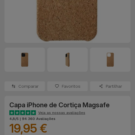
Apple Watch
Adaptadores
Samsung
Recondicionados
Capas e
Xiaomi
Samsung
Películas
Recondicionados
Huawei
Powerbanks
iMac
Recondicionados
Oppo
Carregadores
Consolas
OnePlus
Auriculares
Recondicionadas
Comparar
Favoritos
Partilhar
e Colunas
Google
Ver
Capa iPhone de Cortiça Magsafe
Smartwatches
tudo
Dyson
e Braceletes
Veja as nossas avaliações
4,8/5 | 94 360 Avaliações
19,95 €
TCL
Correntes