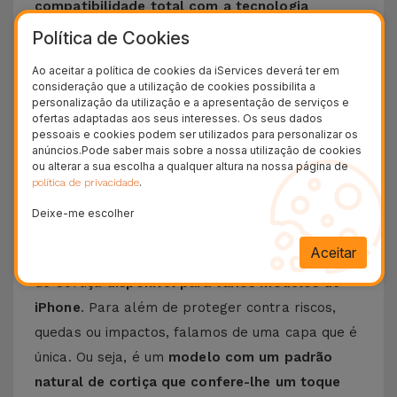
compatibilidade total com a tecnologia
MagSafe
, permitindo o uso de acessórios
Política de Cookies
magnéticos como
carregador sem fio
, suportes
Ao aceitar a política de cookies da iServices deverá ter em
para carros e
carteira para iPhone Magsafe
,
consideração que a utilização de cookies possibilita a
personalização da utilização e a apresentação de serviços e
sem necessidade de remover a capa.
A
ofertas adaptadas aos seus interesses. Os seus dados
transição entre acessórios é fácil e prática,
pessoais e cookies podem ser utilizados para personalizar os
anúncios.Pode saber mais sobre a nossa utilização de cookies
garantindo conveniência no seu dia a dia
.
ou alterar a sua escolha a qualquer altura na nossa página de
.
política de privacidade
Mais detalhes da Capa iPhone de Cortiça
Deixe-me escolher
com MagSafe
Aceitar
Na Loja Online da iServices, encontra esta Capa
de Cortiça
disponível para vários modelos de
iPhone
. Para além de proteger contra riscos,
quedas ou impactos, falamos de uma capa que é
única. Ou seja, é um
modelo com um padrão
natural de cortiça que confere-lhe um toque