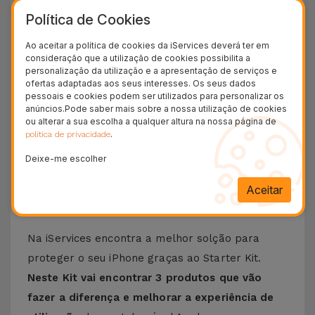
Política de Cookies
No Starter Kit pode contar com uma
Capa
transparente MagSafe
, uma
película de
Ao aceitar a política de cookies da iServices deverá ter em
proteção de ecrã
e ainda
películas para as
consideração que a utilização de cookies possibilita a
personalização da utilização e a apresentação de serviços e
câmeras de iPhone
. Mas não é tudo, com
este
ofertas adaptadas aos seus interesses. Os seus dados
pessoais e cookies podem ser utilizados para personalizar os
Pack de Produtos vem um kit auxiliar de
anúncios.Pode saber mais sobre a nossa utilização de cookies
limpeza do ecrã do iPhone
. Não procure mais,
ou alterar a sua escolha a qualquer altura na nossa página de
.
política de privacidade
venha à iServices e compre o Starter Kit iPhone
e proteja o seu Smartphone Apple de qualquer
Deixe-me escolher
dano.
Aceitar
Como deixar o iPhone mais seguro?
Na iServices encontra a melhor solção para
proteger o seu iPhone graças ao Starter Kit.
Neste Kit vai encontrar 3 produtos que vão
fazer a diferença e melhorar a experiência de