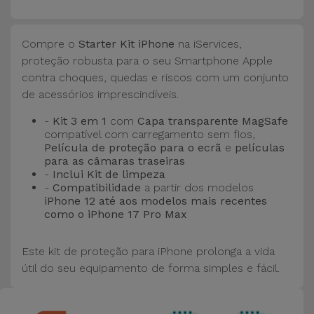
Bicicleta
Acessórios
Compre o
Starter Kit iPhone
na iServices,
de
proteção robusta para o seu Smartphone Apple
Computador
contra choques, quedas e riscos com um conjunto
de acessórios imprescindíveis.
Acessórios
-
Kit 3 em 1
com
Capa transparente MagSafe
iPad e
compatível com carregamento sem fios,
Tablet
Película de proteção para o ecrã
e
películas
para as câmaras traseiras
-
Inclui Kit de limpeza
Kids
-
Compatibilidade
a partir dos modelos
iPhone 12
até aos modelos mais recentes
como o iPhone 17 Pro Max
Ver
tudo
Este kit de proteção para iPhone prolonga a vida
útil do seu equipamento de forma simples e fácil.