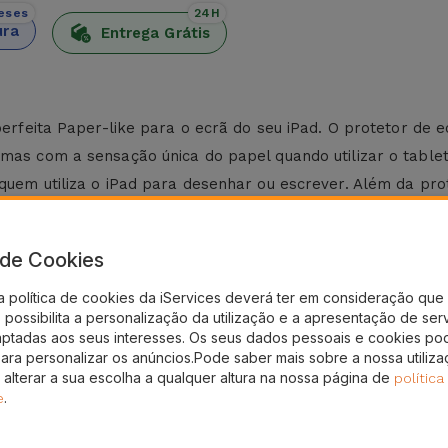
eses
24H
ura
Entrega Grátis
perfeita Paper-like para o ecrã do seu iPad. O protetor de e
 mas com a sensação única do papel quando utilizar o tablet
 quem utiliza o iPad para desenhar ou escrever. Além da pr
cisão e o controlo. Além disso, a textura da película reduz 
Pad, que é compatível com vários modelos da Apple, a sua cr
a de Cookies
o do ecrã do seu iPad para elevar a experiência de utiliza
a política de cookies da iServices deverá ter em consideração que 
Pad?
possibilita a personalização da utilização e a apresentação de ser
aptadas aos seus interesses. Os seus dados pessoais e cookies po
 muito fácil e rápida. Graças ao mecanismo magnético, garan
para personalizar os anúncios.Pode saber mais sobre a nossa utiliz
 alterar a sua escolha a qualquer altura na nossa página de
política
e é fácil de remover e reutilizável, a qualquer momento. Es
.
e
com esta Película para limpar o ecrã do seu iPad. Na iServ