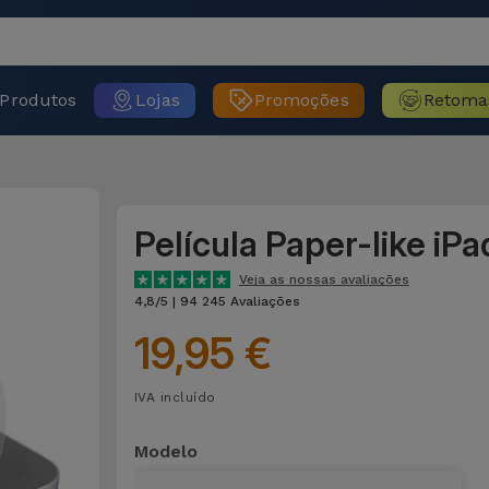
Produtos
Lojas
Promoções
Retoma
Película Paper-like iPa
Veja as nossas avaliações
4,8/5 | 94 245 Avaliações
19,95 €
IVA incluído
Modelo