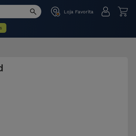
Loja Favorita
s
d