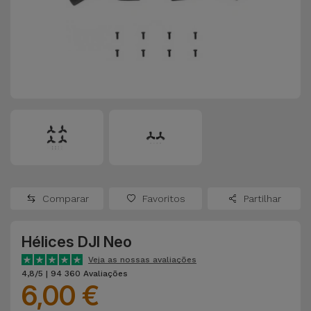
Apple Watch
Adaptadores
Samsung
Recondicionados
Capas e
Xiaomi
Samsung
Películas
Recondicionados
Huawei
Powerbanks
iMac
Recondicionados
Oppo
Carregadores
Consolas
OnePlus
Auriculares
Recondicionadas
Comparar
Favoritos
Partilhar
e Colunas
Google
Ver
Hélices DJI Neo
Smartwatches
tudo
Dyson
e Braceletes
Veja as nossas avaliações
4,8/5 | 94 360 Avaliações
6,00 €
TCL
Correntes