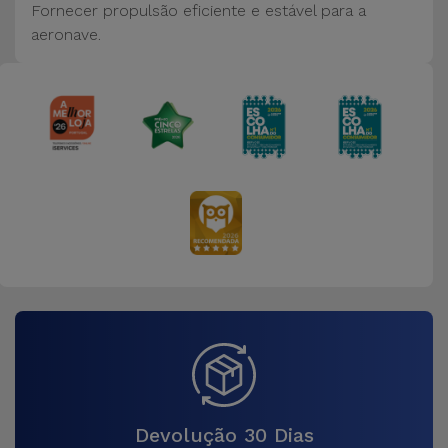
Bicicleta
Fornecer propulsão eficiente e estável para a
aeronave.
Acessórios
de
Computador
Acessórios
iPad e
Tablet
Kids
Ver
tudo
Devolução 30 Dias