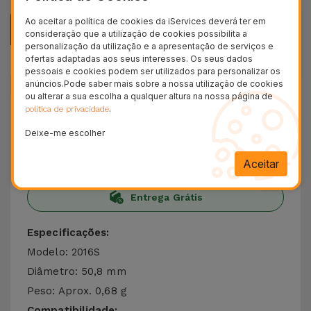
Ao aceitar a política de cookies da iServices deverá ter em
Descrição
consideração que a utilização de cookies possibilita a
personalização da utilização e a apresentação de serviços e
ofertas adaptadas aos seus interesses. Os seus dados
Dados do produto
pessoais e cookies podem ser utilizados para personalizar os
anúncios.Pode saber mais sobre a nossa utilização de cookies
ou alterar a sua escolha a qualquer altura na nossa página de
.
+ 100.000
política de privacidade
Clientes satisfeitos
Deixe-me escolher
36 Meses
Garantia Duradoura
Aceitar
24H
Entrega Grátis
Especificações:
Modelo: 2016S
Diâmetro: 50,8 mm
Peso: Aprox. 0,68 g
Compatibilidade: