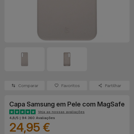
Apple Watch
Adaptadores
Samsung
Recondicionados
Capas e
Xiaomi
Samsung
Películas
Recondicionados
Huawei
Powerbanks
iMac
Recondicionados
Oppo
Carregadores
Consolas
OnePlus
Auriculares
Recondicionadas
Comparar
Favoritos
Partilhar
e Colunas
Google
Ver
Capa Samsung em Pele com MagSafe
Smartwatches
tudo
Dyson
e Braceletes
Veja as nossas avaliações
4,8/5 | 94 360 Avaliações
24,95 €
TCL
Correntes