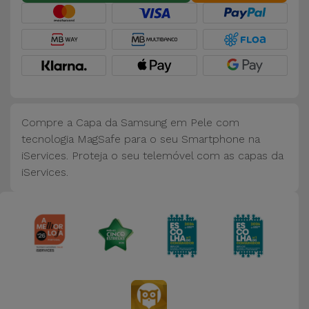
Bicicleta
Acessórios
de
Computador
Acessórios
Compre a Capa da Samsung em Pele com
iPad e
tecnologia MagSafe para o seu Smartphone na
Tablet
iServices. Proteja o seu telemóvel com as capas da
iServices.
Kids
Ver
tudo