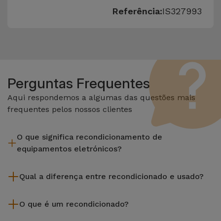
Referência:
IS327993
Perguntas Frequentes
Aqui respondemos a algumas das questões mais
frequentes pelos nossos clientes
O que significa recondicionamento de
equipamentos eletrónicos?
Recondicionar envolve várias etapas como a inspeção,
Qual a diferença entre recondicionado e usado?
limpeza sem esquecer a reparação de algum componente
com defeito. Vale lembrar que todos os equipamentos
Os recondicionados iServices são cuidadosamente testados
recondicionados da Services passam por vários e rigorosos
O que é um recondicionado?
e preparados por técnicos especializados para assegurar o
testes de qualidade e desempenho antes de serem
seu perfeito funcionamento. Ao contrário de um produto
Um produto Recondicionado trata-se de um equipamento