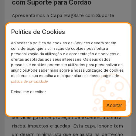
com Suporte para Cordão
Apresentamos a Capa MagSafe com Suporte
para Cordão para o seu iPhone, disponível na
Política de Cookies
iServices. Trata-se do acessório perfeito para
quem não tem tempo a perder ao usar o
Ao aceitar a política de cookies da iServices deverá ter em
consideração que a utilização de cookies possibilita a
telemóvel sem descurar a proteção e o estilo.
personalização da utilização e a apresentação de serviços e
Esta capa para iPhone com tecnologia MagSafe
ofertas adaptadas aos seus interesses. Os seus dados
pessoais e cookies podem ser utilizados para personalizar os
permite uma ligação magnética que facilita o
anúncios.Pode saber mais sobre a nossa utilização de cookies
carregamento wireless, através do
carregador
ou alterar a sua escolha a qualquer altura na nossa página de
.
política de privacidade
sem fio
, bem como a utilização de acessórios
compatíveis.
Deixe-me escolher
Fabricada a partir de materiais de alta qualidade,
Aceitar
a Capa MagSafe com Suporte para Cordão da
iServices garante proteção de excelência contra
riscos, impactos e quedas. Esta capa iphone tem
um design minimalista que se ajusta na perfeição