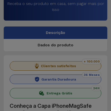
Receba o seu produto em casa, sem pagar mais por
isso
Descrição
Dados do produto
+ 100.000
Clientes satisfeitos
36 Meses
Garantia Duradoura
24H
Entrega Grátis
Conheça a Capa iPhoneMagSafe