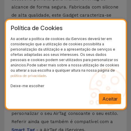
alcance de forma segura. Fabricada com silicone
de alta qualidade, este Gadget caracteriza-se
por ser flexível e resistente. Desenhada para
Política de Cookies
encaixar no seu AirTag, permite prendê-la aos
Ao aceitar a política de cookies da iServices deverá ter em
seus objetos pessoais, como uma mochila,
consideração que a utilização de cookies possibilita a
chaves ou até uma bicicleta.
personalização da utilização e a apresentação de serviços e
ofertas adaptadas aos seus interesses. Os seus dados
O design da AirTag Loop é um hino ao
pessoais e cookies podem ser utilizados para personalizar os
minimalismo, assegurando proteção e visibilidade
anúncios.Pode saber mais sobre a nossa utilização de cookies
ou alterar a sua escolha a qualquer altura na nossa página de
sem comprometer a eficácia em localizar. Tendo
.
política de privacidade
por base a sua estrutura leve e resistente, a
Deixe-me escolher
fixação segura está garantida em qualquer
objeto. Disponível em três cores - preto, branco
Aceitar
e cinzento, este acessório da iServices permite
personalizar o seu AirTag consoante o seu estilo.
Referir ainda que também é compatível com a
Smart Tag
- a AirTag da iServices.