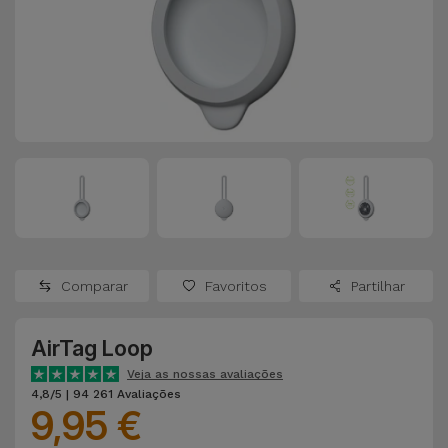
Apple Watch
Adaptadores
Samsung
Recondicionados
Capas e
Xiaomi
Samsung
Películas
Recondicionados
Huawei
Powerbanks
iMac
Recondicionados
Oppo
Carregadores
Consolas
OnePlus
Auriculares
Recondicionadas
Comparar
Favoritos
Partilhar
e Colunas
Google
Ver
AirTag Loop
Smartwatches
tudo
Dyson
e Braceletes
Veja as nossas avaliações
4,8/5 | 94 261 Avaliações
9,95 €
TCL
Correntes