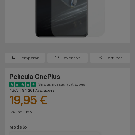
Apple Watch
Adaptadores
Samsung
Recondicionados
Capas e
Xiaomi
Samsung
Películas
Recondicionados
Huawei
Powerbanks
iMac
Recondicionados
Comparar
Favoritos
Partilhar
Oppo
Carregadores
Consolas
Película OnePlus
OnePlus
Auriculares
Recondicionadas
Veja as nossas avaliações
e Colunas
4,8/5 | 94 261 Avaliações
Google
19,95 €
Ver
Smartwatches
tudo
Dyson
IVA incluído
e Braceletes
TCL
Modelo
Correntes