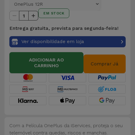
para
Outras
Telemóvel
EM STOCK
Marcas
1
Gadgets
Entrega gratuita, prevista para segunda-feira!
Ver
tudo
Ver disponibilidade em loja
Higiene
e Casa
ADICIONAR AO
Comprar Já
CARRINHO
Carteiras,
Bolsas e
Malas
Localizadores
e Acessórios
Mobilidade,
Com a Película OnePlus da iServices, proteja o seu
Auto e
telemóvel contra quedas, riscos e manchas.