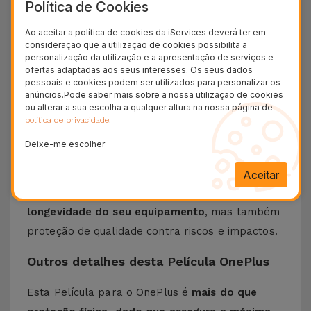
Política de Cookies
perfeitas condições.
Compatível com vários
Ao aceitar a política de cookies da iServices deverá ter em
modelos
como o OnePlus 3, OnePlus 7T ou o
consideração que a utilização de cookies possibilita a
OnePlus 8 Pro, entre outros.
personalização da utilização e a apresentação de serviços e
ofertas adaptadas aos seus interesses. Os seus dados
Bem sabemos que com o uso diário, o ecrã do
pessoais e cookies podem ser utilizados para personalizar os
Smartphone está sujeito a riscos, quedas,
anúncios.Pode saber mais sobre a nossa utilização de cookies
ou alterar a sua escolha a qualquer altura na nossa página de
choques e até mesmo manchas que podem
.
política de privacidade
prejudicar o correto uso. É a pensar nisso que
Deixe-me escolher
existe esta película para OnePlus. E
uma das
grandes vantagens ao optar por uma película
Aceitar
de vidro temperado é que está assegurar a
longevidade do seu equipamento
, mas também
proteção de qualidade contra riscos e impactos.
Outros detalhes desta Película OnePlus
Esta Película para o OnePlus é
mais do que