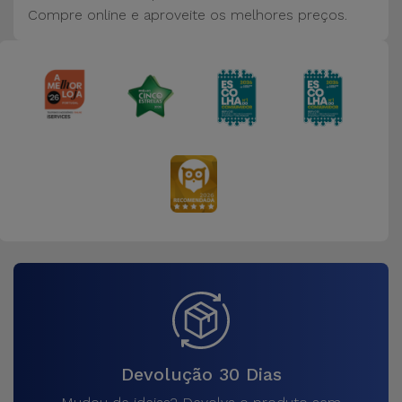
Bicicleta
Compre online e aproveite os melhores preços.
Acessórios
de
Computador
Acessórios
iPad e
Tablet
Kids
Ver
tudo
Devolução 30 Dias