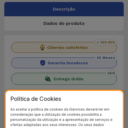
Descrição
Dados do produto
+ 100.000
Clientes satisfeitos
36 Meses
Garantia Duradoura
24H
Entrega Grátis
Conheça o Porta Cartões de
Política de Cookies
Madeira
Ao aceitar a política de cookies da iServices deverá ter em
Descubra o
Porta Cartões de Madeira
, a solução
consideração que a utilização de cookies possibilita a
personalização da utilização e a apresentação de serviços e
perfeita para quem procura uma
carteira
ofertas adaptadas aos seus interesses. Os seus dados