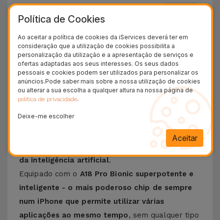
36 Meses
Política de Cookies
Garantia Duradoura
24H
Ao aceitar a política de cookies da iServices deverá ter em
Entrega Grátis
consideração que a utilização de cookies possibilita a
personalização da utilização e a apresentação de serviços e
ofertas adaptadas aos seus interesses. Os seus dados
iPhone 16 Pro na iServices
pessoais e cookies podem ser utilizados para personalizar os
anúncios.Pode saber mais sobre a nossa utilização de cookies
ou alterar a sua escolha a qualquer altura na nossa página de
Apresentamos o
iPhone 16 Pro
, o início de uma
.
política de privacidade
nova era no que diz respeito aos Smartphones
Deixe-me escolher
da Apple. Com a chegada da
Apple Intelligence
,
a fasquia está elevada no que diz respeito às
Aceitar
funcionalidades que agora contam com a ajuda
da inteligência artificial
.
Equipado com o
A18 Pro Bionic superpotente e
inteligente - o mais poderoso chip de sempre
num iPhone que permite utilizar várias
aplicações ao mesmo tempo
, sem qualquer tipo