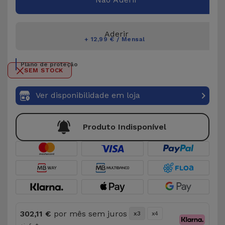
Aderir
+ 12,99 € / Mensal
Plano de proteção
SEM STOCK
Ver disponibilidade em loja
Produto Indisponível
302,11 €
por mês sem juros
x3
x4