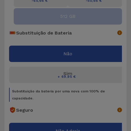
Bicicleta
-65,66 €
-50,66 €
Acessórios
512 GB
de
Computador
Substituição de Bateria
Acessórios
iPad e
Não
Tablet
Sim
Kids
+ 69,95 €
Substituição da bateria por uma nova com 100% de
Ver
capacidade.
tudo
Seguro
Não Aderir