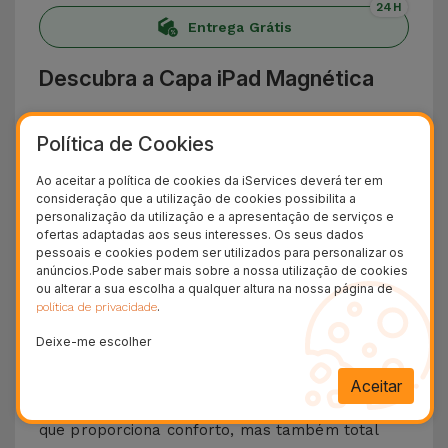
24H
Entrega Grátis
Descubra a Capa iPad Magnética
Eis a
Capa iPad Magnética
da iServices, o
Política de Cookies
acessório ideal para quem quer proteger o seu
Tablet
ao mesmo tempo que
acrescenta estilo
Ao aceitar a política de cookies da iServices deverá ter em
consideração que a utilização de cookies possibilita a
e melhora a funcionalidade
. Criada
personalização da utilização e a apresentação de serviços e
especificamente para iPads, esta capa combina
ofertas adaptadas aos seus interesses. Os seus dados
pessoais e cookies podem ser utilizados para personalizar os
design minimalista, segurança e praticidade
anúncios.Pode saber mais sobre a nossa utilização de cookies
ou alterar a sua escolha a qualquer altura na nossa página de
para os seus dias
.
.
política de privacidade
Graças ao
sistema magnético
, esta capa ajusta-
Deixe-me escolher
se na perfeição ao seu iPad, assegurando uma
fixação firme, segura e muito estável
. O
Aceitar
material de construção é de alta qualidade
, o
que proporciona conforto, mas também total