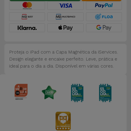
Bicicleta
Acessórios
de
Computador
Acessórios
Proteja o iPad com a Capa Magnética da iServices.
iPad e
Design elegante e encaixe perfeito. Leve, prática e
Tablet
ideal para o dia a dia. Disponível em várias cores.
Kids
Ver
tudo