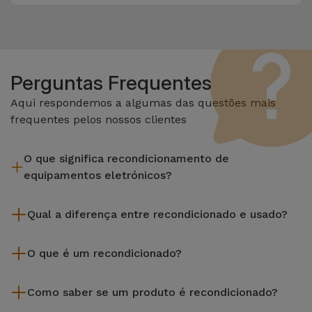
Perguntas Frequentes
Aqui respondemos a algumas das questões mais
frequentes pelos nossos clientes
O que significa recondicionamento de
equipamentos eletrónicos?
Recondicionar envolve várias etapas como a inspeção,
Qual a diferença entre recondicionado e usado?
limpeza sem esquecer a reparação de algum componente
com defeito. Vale lembrar que todos os equipamentos
Os recondicionados iServices são cuidadosamente testados
recondicionados da Services passam por vários e rigorosos
O que é um recondicionado?
e preparados por técnicos especializados para assegurar o
testes de qualidade e desempenho antes de serem
seu perfeito funcionamento. Ao contrário de um produto
Um produto Recondicionado trata-se de um equipamento
colocados à venda.
usado, um equipamento recondicionado da iServices oferece
Como saber se um produto é recondicionado?
que foi pouco ou nada utilizado. Pode ter sido expostos em
uma maior fiabilidade, garantia de 3 anos e uma excelente
loja ou tido origem em programas de retoma, renovação de