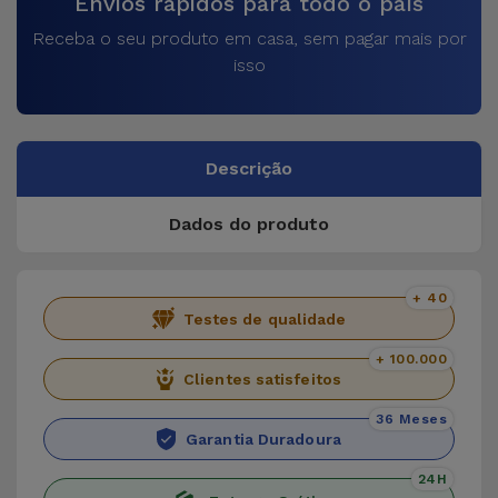
Envios rápidos para todo o país
Receba o seu produto em casa, sem pagar mais por
isso
Descrição
Dados do produto
+ 40
Testes de qualidade
+ 100.000
Clientes satisfeitos
36 Meses
Garantia Duradoura
24H