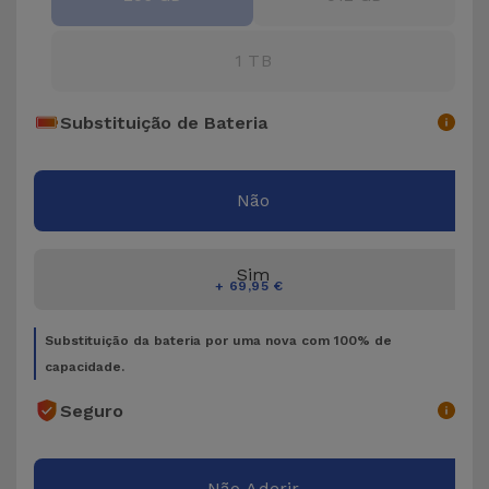
Bicicleta
Acessórios
1 TB
de
Computador
Substituição de Bateria
Acessórios
iPad e
Não
Tablet
Sim
Kids
+ 69,95 €
Substituição da bateria por uma nova com 100% de
Ver
capacidade.
tudo
Seguro
Não Aderir