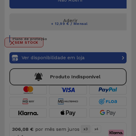
Aderir
+ 12,99 € / Mensal
Plano de proteção
SEM STOCK
Ver disponibilidade em loja
Produto Indisponível
306,08 €
por mês sem juros
x3
x4