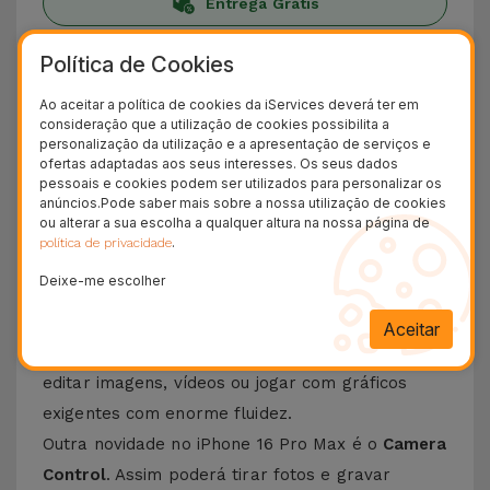
Entrega Grátis
O iPhone 16 Pro Max disponível na
Política de Cookies
iServices
Ao aceitar a política de cookies da iServices deverá ter em
consideração que a utilização de cookies possibilita a
Eis o
iPhone 16 Pro Max
, o Smartphone Apple
personalização da utilização e a apresentação de serviços e
ofertas adaptadas aos seus interesses. Os seus dados
que com a
Apple Intelligence
eleva a um novo
pessoais e cookies podem ser utilizados para personalizar os
patamar as
funcionalidades que contam o
anúncios.Pode saber mais sobre a nossa utilização de cookies
ou alterar a sua escolha a qualquer altura na nossa página de
auxílio da inteligência artificial
. Equipado com o
.
política de privacidade
A18 Pro Bionic superpotente e inteligente
- um
Deixe-me escolher
poderoso chip de 64 bits que torna este iPhone
capaz de ter várias aplicações abertas ao
Aceitar
mesmo tempo, sem interrupções. Assim poderá
editar imagens, vídeos ou jogar com gráficos
exigentes com enorme fluidez.
Outra novidade no iPhone 16 Pro Max é o
Camera
Control
. Assim poderá tirar fotos e gravar