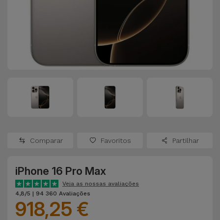
Apple Watch
Adaptadores
Samsung
Recondicionados
Capas e
Xiaomi
Samsung
Películas
Recondicionados
Huawei
Powerbanks
iMac
Recondicionados
Oppo
Carregadores
Consolas
OnePlus
Auriculares
Recondicionadas
Comparar
Favoritos
Partilhar
e Colunas
Google
Ver
iPhone 16 Pro Max
Smartwatches
tudo
Dyson
e Braceletes
Veja as nossas avaliações
4,8/5 | 94 360 Avaliações
918,25 €
TCL
Correntes