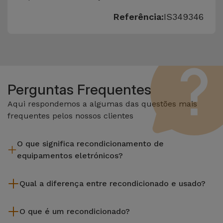
Referência:
IS349346
Perguntas Frequentes
Aqui respondemos a algumas das questões mais
frequentes pelos nossos clientes
O que significa recondicionamento de
equipamentos eletrónicos?
Recondicionar envolve várias etapas como a inspeção,
Qual a diferença entre recondicionado e usado?
limpeza sem esquecer a reparação de algum componente
com defeito. Vale lembrar que todos os equipamentos
Os recondicionados iServices são cuidadosamente testados
recondicionados da Services passam por vários e rigorosos
O que é um recondicionado?
e preparados por técnicos especializados para assegurar o
testes de qualidade e desempenho antes de serem