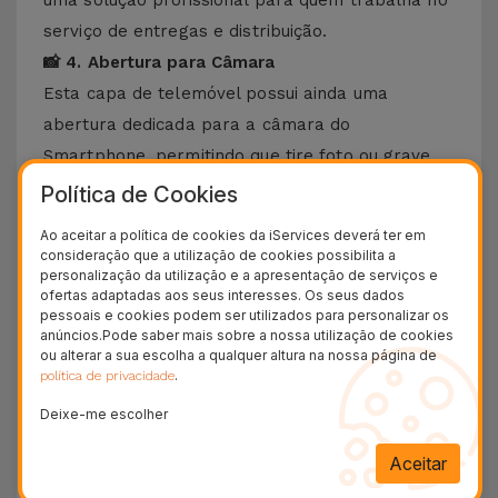
uma solução profissional para quem trabalha no
serviço de entregas e distribuição.
📸 4. Abertura para Câmara
Esta capa de telemóvel possui ainda uma
abertura dedicada para a câmara do
Smartphone, permitindo que tire foto ou grave
vídeos, mesmo em movimento. Um acessório
Política de Cookies
perfeito para os criadores de conteúdos, ciclistas
Ao aceitar a política de cookies da iServices deverá ter em
ou aventureiros.
consideração que a utilização de cookies possibilita a
personalização da utilização e a apresentação de serviços e
☔ 5. Capa de Telemóvel Impermeável
ofertas adaptadas aos seus interesses. Os seus dados
A Capa de Telemóvel para Guiador de Bicicleta é
pessoais e cookies podem ser utilizados para personalizar os
anúncios.Pode saber mais sobre a nossa utilização de cookies
totalmente selada contra água, poeiras ou
ou alterar a sua escolha a qualquer altura na nossa página de
lamas. Esta caracteristica faz com que
.
política de privacidade
mantenha o seu smartphone total seguro e
Deixe-me escolher
protegido em qualquer condição meteorológica.
Aceitar
📱 6. Compatibilidades desta Capa de