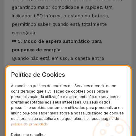
garantindo maior comodidade e rapidez. Um
indicador LED informa o estado da bateria,
permitindo saber quando está totalmente
carregada.
💤 5. Modo de espera automático para
poupança de energia
Quando não está em uso, a caneta entra
automaticamente em modo de espera, ajudando
Política de Cookies
a poupar bateria e a prolongar a sua autonomia
ao longo do dia.
Ao aceitar a política de cookies da iServices deverá ter em
consideração que a utilização de cookies possibilita a
🧲 6. Fixação magnética para maior
personalização da utilização e a apresentação de serviços e
conveniência
ofertas adaptadas aos seus interesses. Os seus dados
pessoais e cookies podem ser utilizados para personalizar os
A função magnética permite prender a caneta a
anúncios.Pode saber mais sobre a nossa utilização de cookies
dispositivos compatíveis, evitando perdas e
ou alterar a sua escolha a qualquer altura na nossa página de
.
política de privacidade
facilitando o transporte. Ideal para quem está
sempre em movimento.
Deixe-me escolher