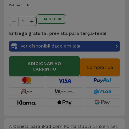
para
IVA incluído
Outras
Telemóvel
Marcas
EM STOCK
1
Gadgets
Ver
Entrega gratuita, prevista para terça-feira!
tudo
Higiene
Ver disponibilidade em loja
e Casa
Carteiras,
ADICIONAR AO
Comprar Já
CARRINHO
Bolsas e
Malas
Localizadores
e Acessórios
Mobilidade,
Auto e
A
Caneta para iPad com Ponta Dupl
a da iServices