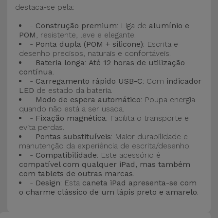
Bicicleta
destaca-se pela:
-
Construção premium
: Liga de
alumínio e
Acessórios
POM
, resistente, leve e elegante.
de
-
Ponta dupla (POM + silicone)
: Escrita e
Computador
desenho precisos, naturais e confortáveis.
-
Bateria longa
:
Até 12 horas de utilização
contínua
.
Acessórios
-
Carregamento rápido USB-C
: Com
indicador
iPad e
LED
de estado da bateria.
-
Modo de espera automático
: Poupa energia
Tablet
quando não está a ser usada.
-
Fixação magnética
: Facilita o transporte e
Kids
evita perdas.
-
Pontas substituíveis
: Maior durabilidade e
manutenção da experiência de escrita/desenho.
Ver
-
Compatibilidade
: Este acessório é
compatível com qualquer iPad, mas também
tudo
com tablets de outras marcas
.
-
Design
: Esta
caneta iPad apresenta-se com
o charme clássico de um lápis preto e amarelo
.