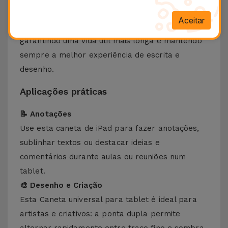
🔄 7. Ponta substituível para maior durabilidade
Aceitar
A ponta pode ser facilmente substituída,
garantindo uma vida útil mais longa e mantendo
sempre a melhor experiência de escrita e
desenho.
Aplicações práticas
📝 Anotações
Use esta caneta de iPad para fazer anotações,
sublinhar textos ou destacar ideias e
comentários durante aulas ou reuniões num
tablet.
🎨 Desenho e Criação
Esta Caneta universal para tablet é ideal para
artistas e criativos: a ponta dupla permite