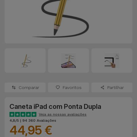
Apple Watch
Adaptadores
Samsung
Recondicionados
Capas e
Xiaomi
Samsung
Películas
Recondicionados
Huawei
Powerbanks
iMac
Recondicionados
Oppo
Carregadores
Consolas
OnePlus
Auriculares
Recondicionadas
Comparar
Favoritos
Partilhar
e Colunas
Google
Ver
Caneta iPad com Ponta Dupla
Smartwatches
tudo
Dyson
e Braceletes
Veja as nossas avaliações
4,8/5 | 94 360 Avaliações
44,95 €
TCL
Correntes