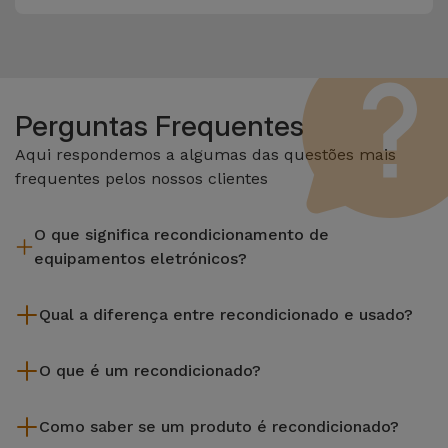
Perguntas Frequentes
Aqui respondemos a algumas das questões mais
frequentes pelos nossos clientes
O que significa recondicionamento de
equipamentos eletrónicos?
Recondicionar envolve várias etapas como a inspeção,
Qual a diferença entre recondicionado e usado?
limpeza sem esquecer a reparação de algum componente
com defeito. Vale lembrar que todos os equipamentos
Os recondicionados iServices são cuidadosamente testados
recondicionados da Services passam por vários e rigorosos
O que é um recondicionado?
e preparados por técnicos especializados para assegurar o
testes de qualidade e desempenho antes de serem
seu perfeito funcionamento. Ao contrário de um produto
Um produto Recondicionado trata-se de um equipamento
colocados à venda.
usado, um equipamento recondicionado da iServices oferece
Como saber se um produto é recondicionado?
que foi pouco ou nada utilizado. Pode ter sido expostos em
uma maior fiabilidade, garantia de 3 anos e uma excelente