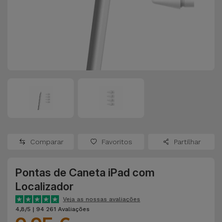
Apple Watch
Adaptadores
Samsung
Recondicionados
Capas e
Xiaomi
Samsung
Películas
Recondicionados
Huawei
Powerbanks
iMac
Recondicionados
Oppo
Carregadores
Consolas
OnePlus
Auriculares
Recondicionadas
Comparar
Favoritos
Partilhar
e Colunas
Google
Ver
Pontas de Caneta iPad com
Smartwatches
tudo
Dyson
Localizador
e Braceletes
Veja as nossas avaliações
TCL
4,8/5 | 94 261 Avaliações
Correntes