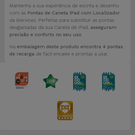
Bicicleta
Mantenha a sua experiência de escrita e desenho
com as
Pontas de Caneta iPad com Localizador
Acessórios
da iServices. Perfeitas para substituir as pontas
de
desgastadas da sua Caneta de iPad,
asseguram
Computador
precisão e conforto no seu uso
.
Na
embalagem deste produto encontra 4 pontas
Acessórios
de recarga
de fácil encaixe e prontas a usar.
iPad e
Tablet
Kids
Ver
tudo