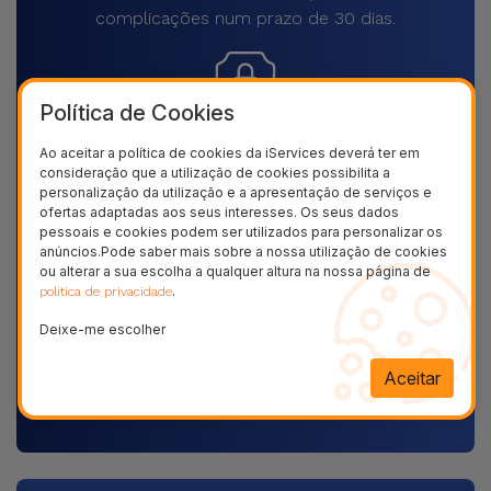
complicações num prazo de 30 dias.
Política de Cookies
Pagamento SSL 100% Seguro
Ao aceitar a política de cookies da iServices deverá ter em
consideração que a utilização de cookies possibilita a
Utilize o nosso checkout seguro e adquira os produtos
personalização da utilização e a apresentação de serviços e
que precisa
ofertas adaptadas aos seus interesses. Os seus dados
pessoais e cookies podem ser utilizados para personalizar os
anúncios.Pode saber mais sobre a nossa utilização de cookies
ou alterar a sua escolha a qualquer altura na nossa página de
.
política de privacidade
Deixe-me escolher
Envios rápidos para todo o país
Aceitar
Receba o seu produto em casa, sem pagar mais por
isso