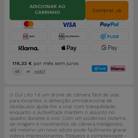
Bicicleta
ADICIONAR AO
Comprar Já
CARRINHO
Acessórios
de
Computador
Acessórios
iPad e
116,33 €
por mês sem juros
Tablet
x3
x4
+info*
Kids
O DJI Lito 1 é um drone de câmera fácil de usar
Ver
para iniciantes. A detecção omnidirecional de
tudo
obstáculos ajuda-lhe a voar com tranquilidade,
enquanto o ActiveTrack mantém o assunto no
quadro durante o voo. Com um poderoso sistema
de imagem e movimentos de câmera inteligentes,
até mesmo um novo piloto pode facilmente gravar
vídeos impressionantes. Esqueça a complexidade -