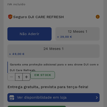
para
IVA incluído
Outras
Telemóvel
Marcas
Seguro DJI CARE REFRESH
Gadgets
Ver
tudo
12 Meses 1
Higiene
Não Aderir
+ 29,00 €
e Casa
24 Meses 1
Carteiras,
+ 49,00 €
Bolsas e
Malas
Garanta uma proteção adicional para o seu drone DJI com o
DJI Care Refresh.
EM STOCK
Localizadores
1
e Acessórios
Entrega gratuita, prevista para terça-feira!
Mobilidade,
Ver disponibilidade em loja
Auto e