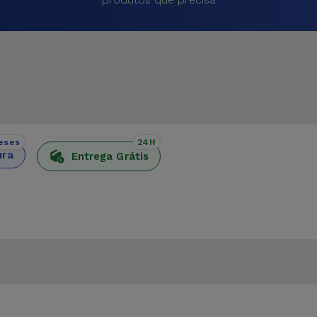
eses
24H
ura
Entrega Grátis