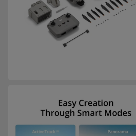
para
Outras
Telemóvel
Marcas
Gadgets
Ver
tudo
Higiene
e Casa
Carteiras,
Bolsas e
Malas
Localizadores
e Acessórios
Mobilidade,
Auto e