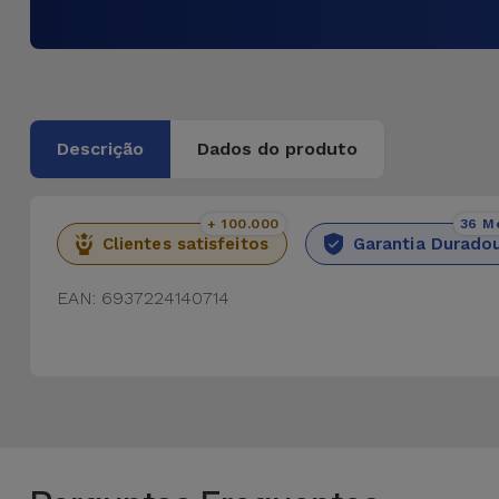
Descrição
Dados do produto
+ 100.000
36 M
Clientes satisfeitos
Garantia Durado
EAN: 6937224140714