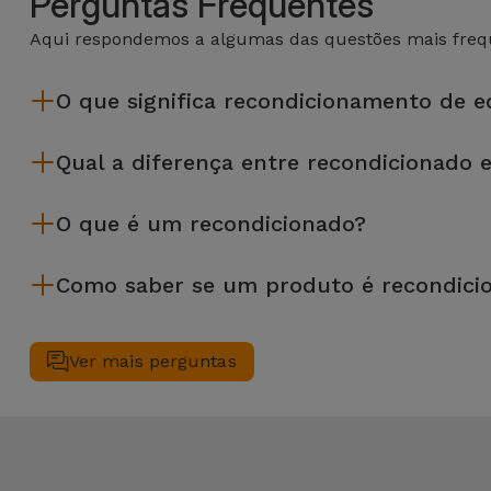
Perguntas Frequentes
Aqui respondemos a algumas das questões mais frequ
O que significa recondicionamento de 
Recondicionar envolve várias etapas como a inspeção, limp
Qual a diferença entre recondicionado 
da Services passam por vários e rigorosos testes de quali
Os recondicionados iServices são cuidadosamente testados e
O que é um recondicionado?
equipamento recondicionado da iServices oferece uma maior f
desempenho.
Um produto Recondicionado trata-se de um equipamento que f
Como saber se um produto é recondici
de leasing ou de renovação de equipamentos empresariais. O
apresentar ligeiras ou nenhumas marcas de uso e por isso 
Um equipamento é Recondicionado quando apresenta um packagi
Antes de chegarem até si, todos os dispositivos Recondicion
Ver mais perguntas
40 parâmetros, nomeadamente no que respeita a todos os seu