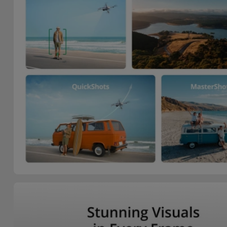
Bicicleta
Acessórios
de
Computador
Acessórios
iPad e
Tablet
Kids
Ver
tudo