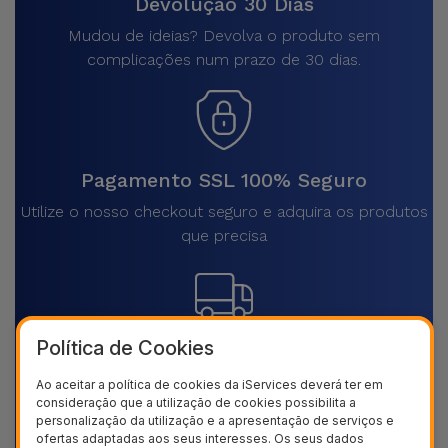
Devolução 30 Dias
Mudou de ideias? Devolva o produto sem
complicações num prazo de 30 dias.
Pagamento SSL 100% Seguro
Utilize o nosso checkout seguro e adquira os produtos
que precisa
Política de Cookies
Envios rápidos para todo o país
Ao aceitar a política de cookies da iServices deverá ter em
Receba o seu produto em casa, sem pagar mais por
consideração que a utilização de cookies possibilita a
isso
personalização da utilização e a apresentação de serviços e
ofertas adaptadas aos seus interesses. Os seus dados