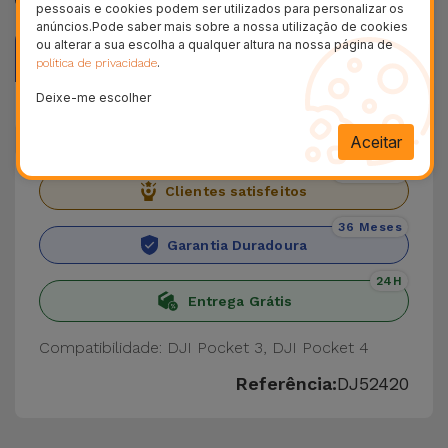
pessoais e cookies podem ser utilizados para personalizar os
anúncios.Pode saber mais sobre a nossa utilização de cookies
ou alterar a sua escolha a qualquer altura na nossa página de
Descrição
.
política de privacidade
Deixe-me escolher
Dados do produto
Aceitar
+ 100.000
Clientes satisfeitos
36 Meses
Garantia Duradoura
24H
Entrega Grátis
Compatibilidade: DJI Pocket 3, DJI Pocket 4
Referência:
DJ52420