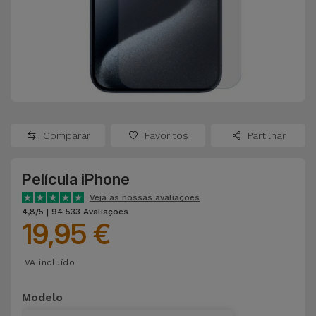
Apple Watch
Adaptadores
Samsung
Recondicionados
Capas e
Xiaomi
Samsung
Películas
Recondicionados
Huawei
Powerbanks
iMac
Recondicionados
Comparar
Favoritos
Partilhar
Oppo
Carregadores
Consolas
Película iPhone
OnePlus
Auriculares
Recondicionadas
Veja as nossas avaliações
e Colunas
4,8/5 | 94 533 Avaliações
Google
19,95 €
Ver
Smartwatches
tudo
Dyson
IVA incluído
e Braceletes
TCL
Modelo
Correntes