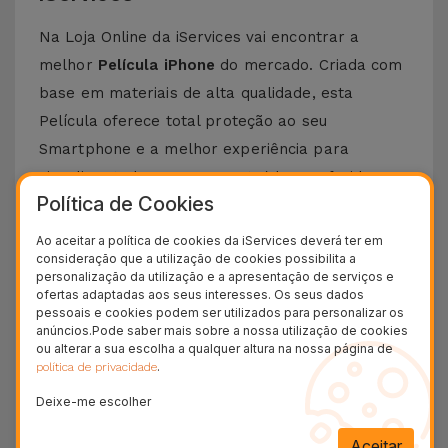
Na Loja Online da iServices vai encontrar a
melhor
Película iPhone
do mercado. Criada com
base em materiais de alta qualidade, esta
Película oferece total proteção ao seu
Smartphone e a melhor experiência para
visualizar todos os seus conteúdos preferidos.
Política de Cookies
Esta Película é compatível com vários modelos
Apple desde o iPhone 5 até aos mais recentes,
Ao aceitar a política de cookies da iServices deverá ter em
consideração que a utilização de cookies possibilita a
como o
iPhone 15 Pro Max
ou o
iPhone 16
.
personalização da utilização e a apresentação de serviços e
ofertas adaptadas aos seus interesses. Os seus dados
Como colocar uma Película iPhone?
pessoais e cookies podem ser utilizados para personalizar os
anúncios.Pode saber mais sobre a nossa utilização de cookies
Colocar uma película de iPhone é bastante
ou alterar a sua escolha a qualquer altura na nossa página de
.
política de privacidade
simples. Na iServices, as nossas
películas de
Deixe-me escolher
vidro
para iPhone possuem um kit que torna
este processo ainda mais fácil.
Aceitar