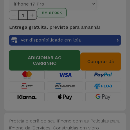
para
Outras
Telemóvel
EM STOCK
Marcas
1
Gadgets
Entrega gratuita, prevista para amanhã!
Ver
tudo
Ver disponibilidade em loja
Higiene
e Casa
ADICIONAR AO
Comprar Já
CARRINHO
Carteiras,
Bolsas e
Malas
Localizadores
e Acessórios
Mobilidade,
Proteja o ecrã do seu iPhone com as Películas para
Auto e
iPhone da iServices. Construídas em vidro