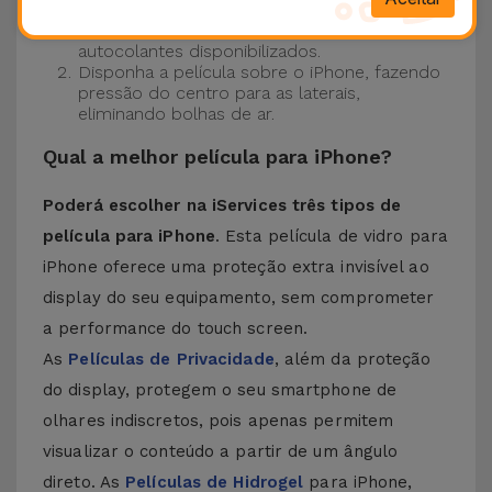
Certifique-se de que o ecrã do seu iPhone
está limpo. Para tal, utilize o pano seco e os
autocolantes disponibilizados.
Disponha a película sobre o iPhone, fazendo
pressão do centro para as laterais,
eliminando bolhas de ar.
Qual a melhor película para iPhone?
Poderá escolher na iServices três tipos de
película para iPhone
. Esta película de vidro para
iPhone oferece uma proteção extra invisível ao
display do seu equipamento, sem comprometer
a performance do touch screen.
As
Películas de Privacidade
, além da proteção
do display, protegem o seu smartphone de
olhares indiscretos, pois apenas permitem
visualizar o conteúdo a partir de um ângulo
direto. As
Películas de Hidrogel
para iPhone,