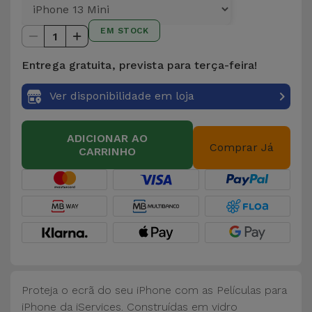
para
Outras
Telemóvel
EM STOCK
Marcas
1
Gadgets
Entrega gratuita, prevista para terça-feira!
Ver
tudo
Ver disponibilidade em loja
Higiene
e Casa
ADICIONAR AO
Comprar Já
CARRINHO
Carteiras,
Bolsas e
Malas
Localizadores
e Acessórios
Mobilidade,
Proteja o ecrã do seu iPhone com as Películas para
Auto e
iPhone da iServices. Construídas em vidro