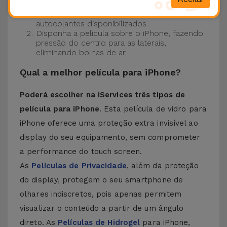
Certifique-se de que o ecrã do seu iPhone
está limpo. Para tal, utilize o pano seco e os
autocolantes disponibilizados.
Disponha a película sobre o iPhone, fazendo
pressão do centro para as laterais,
eliminando bolhas de ar.
Qual a melhor película para iPhone?
Poderá escolher na iServices três tipos de
película para iPhone
. Esta película de vidro para
iPhone oferece uma proteção extra invisível ao
display do seu equipamento, sem comprometer
a performance do touch screen.
As
Películas de Privacidade
, além da proteção
do display, protegem o seu smartphone de
olhares indiscretos, pois apenas permitem
visualizar o conteúdo a partir de um ângulo
direto. As
Películas de Hidrogel
para iPhone,