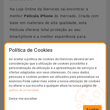
Na Loja Online da iServices vai encontrar a
melhor
Película iPhone
do mercado. Criada com
base em materiais de alta qualidade, esta
Película oferece total proteção ao seu
Smartphone e a melhor experiência para
visualizar todos os seus conteúdos preferidos.
Política de Cookies
Esta Película é compatível com vários modelos
Apple desde o iPhone 5 até aos mais recentes,
Ao aceitar a política de cookies da iServices deverá ter em
consideração que a utilização de cookies possibilita a
como o
iPhone 15 Pro Max
ou o
iPhone 16
.
personalização da utilização e a apresentação de serviços e
ofertas adaptadas aos seus interesses. Os seus dados
Como colocar uma Película iPhone?
pessoais e cookies podem ser utilizados para personalizar os
anúncios.Pode saber mais sobre a nossa utilização de cookies
Colocar uma película de iPhone é bastante
ou alterar a sua escolha a qualquer altura na nossa página de
.
política de privacidade
simples. Na iServices, as nossas
películas de
Deixe-me escolher
vidro
para iPhone possuem um kit que torna
este processo ainda mais fácil.
Aceitar