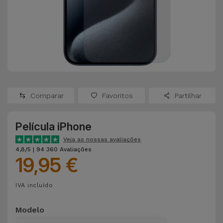
Apple Watch
Adaptadores
Samsung
Recondicionados
Capas e
Xiaomi
Samsung
Películas
Recondicionados
Huawei
Powerbanks
iMac
Recondicionados
Comparar
Favoritos
Partilhar
Oppo
Carregadores
Consolas
Película iPhone
OnePlus
Auriculares
Recondicionadas
Veja as nossas avaliações
e Colunas
4,8/5 | 94 360 Avaliações
Google
19,95 €
Ver
Smartwatches
tudo
Dyson
IVA incluído
e Braceletes
TCL
Modelo
Correntes