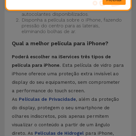
Certifique-se de que o ecrã do seu iPhone
está limpo. Para tal, utilize o pano seco e os
autocolantes disponibilizados.
Disponha a película sobre o iPhone, fazendo
pressão do centro para as laterais,
eliminando bolhas de ar.
Qual a melhor película para iPhone?
Poderá escolher na iServices três tipos de
película para iPhone
. Esta película de vidro para
iPhone oferece uma proteção extra invisível ao
display do seu equipamento, sem comprometer
a performance do touch screen.
As
Películas de Privacidade
, além da proteção
do display, protegem o seu smartphone de
olhares indiscretos, pois apenas permitem
visualizar o conteúdo a partir de um ângulo
direto. As
Películas de Hidrogel
para iPhone,