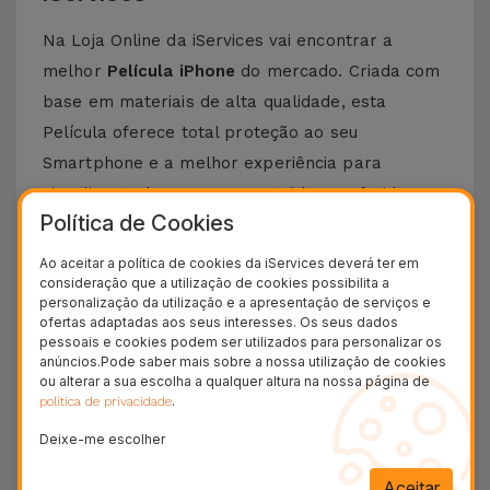
Na Loja Online da iServices vai encontrar a
melhor
Película iPhone
do mercado. Criada com
base em materiais de alta qualidade, esta
Película oferece total proteção ao seu
Smartphone e a melhor experiência para
visualizar todos os seus conteúdos preferidos.
Política de Cookies
Esta Película é compatível com vários modelos
Apple desde o iPhone 5 até aos mais recentes,
Ao aceitar a política de cookies da iServices deverá ter em
consideração que a utilização de cookies possibilita a
como o
iPhone 15 Pro Max
ou o
iPhone 16
.
personalização da utilização e a apresentação de serviços e
ofertas adaptadas aos seus interesses. Os seus dados
Como colocar uma Película iPhone?
pessoais e cookies podem ser utilizados para personalizar os
anúncios.Pode saber mais sobre a nossa utilização de cookies
Colocar uma película de iPhone é bastante
ou alterar a sua escolha a qualquer altura na nossa página de
.
política de privacidade
simples. Na iServices, as nossas
películas de
Deixe-me escolher
vidro
para iPhone possuem um kit que torna
este processo ainda mais fácil.
Aceitar