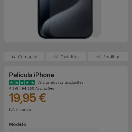
Apple Watch
Adaptadores
Samsung
Recondicionados
Capas e
Xiaomi
Samsung
Películas
Recondicionados
Huawei
Powerbanks
iMac
Recondicionados
Comparar
Favoritos
Partilhar
Oppo
Carregadores
Consolas
Película iPhone
OnePlus
Auriculares
Recondicionadas
Veja as nossas avaliações
e Colunas
4,8/5 | 94 360 Avaliações
Google
19,95 €
Ver
Smartwatches
tudo
Dyson
IVA incluído
e Braceletes
TCL
Modelo
Correntes