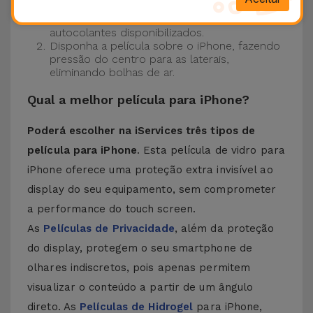
Certifique-se de que o ecrã do seu iPhone
está limpo. Para tal, utilize o pano seco e os
autocolantes disponibilizados.
Disponha a película sobre o iPhone, fazendo
pressão do centro para as laterais,
eliminando bolhas de ar.
Qual a melhor película para iPhone?
Poderá escolher na iServices três tipos de
película para iPhone
. Esta película de vidro para
iPhone oferece uma proteção extra invisível ao
display do seu equipamento, sem comprometer
a performance do touch screen.
As
Películas de Privacidade
, além da proteção
do display, protegem o seu smartphone de
olhares indiscretos, pois apenas permitem
visualizar o conteúdo a partir de um ângulo
direto. As
Películas de Hidrogel
para iPhone,