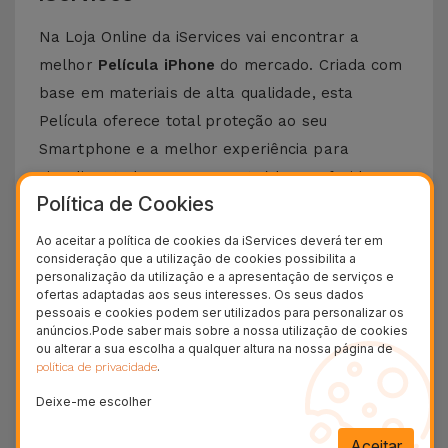
Na Loja Online da iServices vai encontrar a
melhor
Película iPhone
do mercado. Criada com
base em materiais de alta qualidade, esta
Película oferece total proteção ao seu
Smartphone e a melhor experiência para
visualizar todos os seus conteúdos preferidos.
Política de Cookies
Esta Película é compatível com vários modelos
Apple desde o iPhone 5 até aos mais recentes,
Ao aceitar a política de cookies da iServices deverá ter em
consideração que a utilização de cookies possibilita a
como o
iPhone 15 Pro Max
ou o
iPhone 16
.
personalização da utilização e a apresentação de serviços e
ofertas adaptadas aos seus interesses. Os seus dados
Como colocar uma Película iPhone?
pessoais e cookies podem ser utilizados para personalizar os
anúncios.Pode saber mais sobre a nossa utilização de cookies
Colocar uma película de iPhone é bastante
ou alterar a sua escolha a qualquer altura na nossa página de
.
política de privacidade
simples. Na iServices, as nossas
películas de
Deixe-me escolher
vidro
para iPhone possuem um kit que torna
este processo ainda mais fácil.
Aceitar