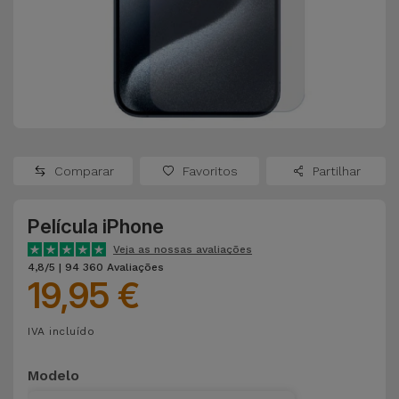
Apple Watch
Adaptadores
Samsung
Recondicionados
Capas e
Xiaomi
Samsung
Películas
Recondicionados
Huawei
Powerbanks
iMac
Recondicionados
Comparar
Favoritos
Partilhar
Oppo
Carregadores
Consolas
Película iPhone
OnePlus
Auriculares
Recondicionadas
Veja as nossas avaliações
e Colunas
4,8/5 | 94 360 Avaliações
Google
19,95 €
Ver
Smartwatches
tudo
Dyson
IVA incluído
e Braceletes
TCL
Modelo
Correntes