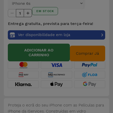
para
Outras
Telemóvel
EM STOCK
Marcas
1
Gadgets
Entrega gratuita, prevista para terça-feira!
Ver
tudo
Ver disponibilidade em loja
Higiene
e Casa
ADICIONAR AO
Comprar Já
CARRINHO
Carteiras,
Bolsas e
Malas
Localizadores
e Acessórios
Mobilidade,
Proteja o ecrã do seu iPhone com as Películas para
Auto e
iPhone da iServices. Construídas em vidro