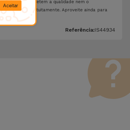
ue não comprometem a qualidade nem o
Aceitar
lica-a no ecrã gratuitamente. Aproveite ainda para
 da iServices.
Referência:
IS44934
 Vale lembrar que todos os equipamentos recondicionados
erfeito funcionamento. Ao contrário de um produto usado, um