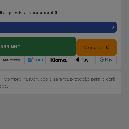
ita, prevista para amanhã!
CARRINHO
Comprar Já
? Compre na iServices e garanta proteção para o ecrã
eço.