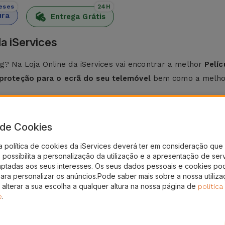
eses
24H
ura
Entrega Grátis
a iServices
? Na Loja Online da iServices vai encontrar a melhor
Pelí
proteção para o ecrã do seu telemóvel
bem como a melhor
o o
Samsung A53
, mas também com os mais recentes co
a de Cookies
a política de cookies da iServices deverá ter em consideração que 
ples
. Na iServices, as películas de vidro para Samsung
poss
possibilita a personalização da utilização e a apresentação de ser
aptadas aos seus interesses. Os seus dados pessoais e cookies po
para personalizar os anúncios.Pode saber mais sobre a nossa utiliz
 limpo. Para tal, utilize um pano seco.
g, fazendo pressão do centro para as laterais, eliminando q
 alterar a sua escolha a qualquer altura na nossa página de
política
.
e
da iServices?