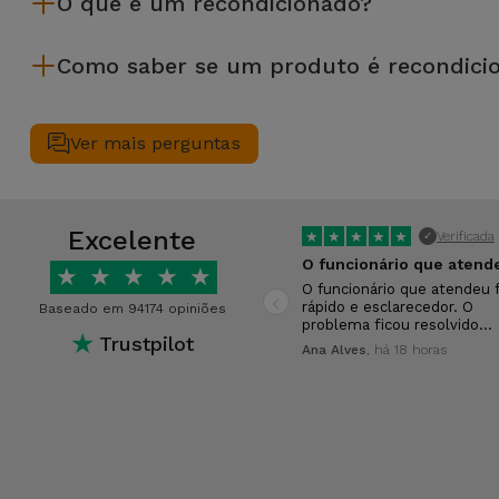
O que é um recondicionado?
equipamento recondicionado da iServices oferece uma maior f
desempenho.
Um produto Recondicionado trata-se de um equipamento que f
Como saber se um produto é recondici
de leasing ou de renovação de equipamentos empresariais. O
apresentar ligeiras ou nenhumas marcas de uso e por isso 
Um equipamento é Recondicionado quando apresenta um packagi
Antes de chegarem até si, todos os dispositivos Recondicion
Ver mais perguntas
40 parâmetros, nomeadamente no que respeita a todos os seu
Excelente
★
★
★
★
★
Verificada
✓
★
★
★
★
★
‹
O funcionário que atendeu f
rápido e esclarecedor. O
Baseado em 94174 opiniões
problema ficou resolvido…
★
Trustpilot
Ana Alves
, há 18 horas