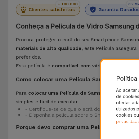
+ 100.000
36 M
Clientes satisfeitos
Garantia Durado
Conheça a Película de Vidro Samsung d
Procura proteger o ecrã do seu Smartphone Samsung
materiais de alta qualidade
, este Película assegura
preferidos.
Esta película é
compatível com vários modelos
com
Polític
Como colocar uma Película Samsung?
Ao aceitar 
Para
colocar uma Película de Samsung é muito sim
de cookies 
simples e fácil de executar.
ofertas ad
utilizados 
- Certifique-se de que o ecrã do seu Samsung está
- Disponha a película sobre o Smartphone Samsun
cookies ou
privacidad
Porque devo comprar uma Película Samsung 