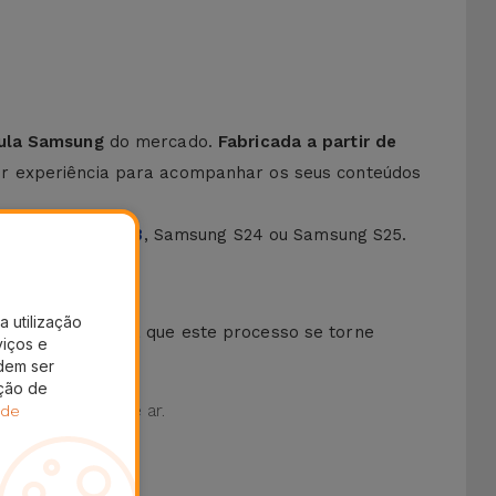
cula Samsung
do mercado.
Fabricada a partir de
 experiência para acompanhar os seus conteúdos
mo o
Samsung S23
, Samsung S24 ou Samsung S25.
a utilização
uem um kit
para que este processo se torne
viços e
dem ser
ação de
ualquer bolha de ar.
 de